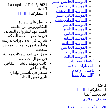
الموسم الخامس عشر
Last updated
Feb 2, 2021
الموسم الرابع عشر
429
الموسم الثالث عشر
مشاركة
الموسم الثاني عشر
الموسم الحادي عشر
حاصل على شهادة
الموسم العاشر
البكالوريوس من جامعة
الموسم التاسع
الملك فهد للبترول والمعادن
الموسم الثامن
في تخصص أنظمة التحكم
الموسم السابع
شارك في عدة دورات تدريبية
الموسم السادس
وتعليمية من جامعات ومعاهد
الموسم الخامس
متعددة
الموسم الرابع
عمل في عدة شركات محلية
الموسم الثالث
في مجال تخصصه
أنشطة وفعاليات
كاتب ومهتم بالشأن الثقافي
مختارات ثقافية
والاجتماعي
صدى الإعلام
ساهم في تأسيس وإدارة
التواصل معنا
نادي قبس للكتاب
429
مشاركة
قد يعجبك أيضاً
ضيوف المنتدى
الأستاذ أحمد يونس القصار