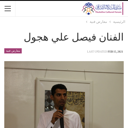
الرئيسية
معارض فنية
الفنان فيصل علي هجول
معارض فنية
LAST UPDATED
FEB 15, 2021