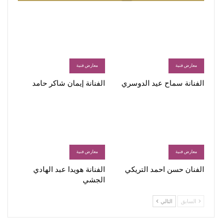
معارض فنية
معارض فنية
الفنانة سماح عيد الدوسري
الفنانة إيمان شاكر حامد
معارض فنية
معارض فنية
الفنان حسن احمد التريكي
الفنانة هويدا عبد الهادي
الجشي
السابق
التالي