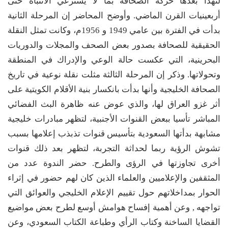
لتهدأ بعدها حركة الصحافة بما لا يسترعي الانتباه حتى
أربعينيات القرن الماضي. وأوضح المحاضر إن المرحلة الثانية
بدأت في الفترة بين عامي 1949 و 1956م، وكانت تمثل النقلة
الحقيقية للصحافة بصدور بعض الصحف والمجلات والدوريات
البحرينية، التي عكست حالة الوعي والإدراك في المنطقة
وتحولاتها. وذكر إن المرحلة الثالثة مثلت نقلة نوعية في تاريخ
الصحافة الخليجية وأنها بدأت بانكسار بنية الأقلام الكويتية على
أثر غزو العراق لها، والذي عوض عنه ظاهرة البث الفضائي
المباشر تأسيا ببعض القنوات الأجنبية، لتظهر مبادرات خليجية
مشابهة بدأتها السعودية بتأسيس قنوات تذبذب إعلامها بسبب
تشوش الرؤية ربما لحداثة التجربة، لتظهر بعد ذلك قنوات
أخرى تجاوزتها في الرؤى والطرح. حضر الندوة عدد من
المثقفين والإعلاميين والعلماء الذين كان لهم حضور في إثراء
الحوار بمداخلاتهم حول تقييم الإعلام الخليجي والعوائق التي
تواجهه , وعن أهمية إفساح هوامش أوسع لطرح بعض مواضيع
القضايا الساخنة وكتاب الرأي وطباعة الكتاب السعودي، وعن