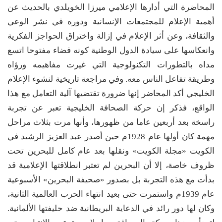
المحاضرة التي أدارها الإعلامي ميرزا الخويلدي بالحديث عن
أهمية الإعلام للمجتمعات الإنسانية ودوره في نشر الوعي
والثقافة، وعن أثر الإعلام في إزالة واختراق الحواجز الفكرية
وانعكاسها على سيادة الدول الوطنية كونه فضاء مفتوحا اتسع
مداه بالتطورات التكنولوجية التي غيرت مفاهيمه ورؤاه
وطريقة تفاعل الناس معه. وفي مراجعة تاريخية لنشوء الإعلام
الخليجي أكد المحاضر إنها ضرورة تقتضيها آلية التعامل مع هذا
الواقع، فذكر إن حركة الصحافة الخليجية تعبر عن تجربة
راسخة بعد أربعين عاما من ظهورها، وأنها مرت بثلاث مراحل
مهمة كان أولها عام 1928م حين أصدر عبد العزيز الرشيد في
الكويت «مجلة الكويت» ونقلها بعد عام كامل للبحرين تحت
ظروف خاصة، إلا أن البحرين لم تعتبر انطلاقتها الإعلامية قد
بدأت مع هذه التجربة بل بصدور «صحيفة البحرين» الأسبوعية
عام 1939م واستمرت حتى بعيد انتهاء الحرب العالمية الثانية،
وكان لها دور رائد في الدعاية البريطانية ضد حليفتها الألمانية.