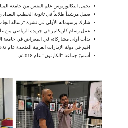
يحمل البكالوريوس علم النفس من جامعة الملك سعو
يعمل مرشداً طلابياً في ثانوية الخطيب البغدادي
شارك برسوماته الأولى في نشرة “رسالة الجامع
عمل رسام كاريكاتير في جريدة الرياضي من عام 1998 – 2000
اقيم في دولة الإمارات العربية المتحدة عام 2002 م.ومهرجان “كاريكاتير” الأول في مدينة جده عام 2007م.
أسسّ جماعة “الكارتون” عام 2018م.