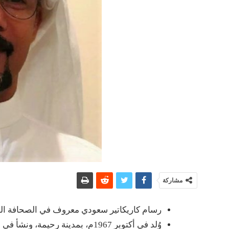
مشاركة
رسام كاريكاتير سعودي معروف في الصحافة ال
وُلد في أكتوبر 1967م، بمدينة رحيمة، ونشأ في القطيف.