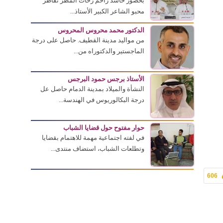
بحضور حاشد زاحم زخات المطر تقاطر
محبو الشاعر الكبير الأستاذ...
الدكتور محمد محروس المحروس
من مواليد مدينة القطيف. حاصل على درجة
الماجستير والدكتوراه من...
الأستاذ برجس حمود البرجس
النشأة والميلاد بمدينة الدمام حاصل عل
درجة البكالوريوس في الهندسة...
حوار مفتوح حول قضايا الشباب
في لفته اجتماعية مهمة للاهتمام بقضايا
وتطلعات الشباب، استضاف منتدى...
606