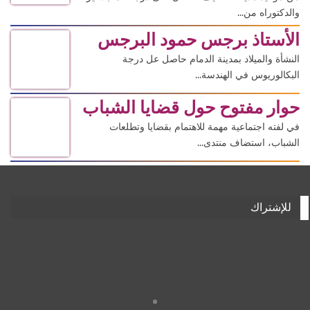
والدكتوراه من...
الأستاذ برجس حمود البرجس
النشأة والميلاد بمدينة الدمام حاصل عل درجة
البكالوريوس في الهندسة...
حوار مفتوح حول قضايا الشباب
في لفته اجتماعية مهمة للاهتمام بقضايا وتطلعات
الشباب، استضاف منتدى...
للإشتراك