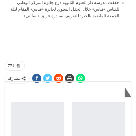
حققت مدرسة دار العلوم الثانوية درع جائزة المركز الوطني
للقياس «قياس» خلال الحفل السنوي لجائزة «قياس» المقام ليلة
الجمعة الماضية بالخبر؛ للتعريف بمبادرة فريق «اسألني».
771
مشاركة
قد يعجبك أيضاً