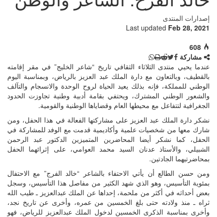
إصدارات المنتدى
Last updated
Feb 28, 2021
608
مشاركة
عندما يحيي منتدى الثلاثاء الثقافي تاريخ “شاعر الخليج” في مقر إقامته
بالقطيف، وبالتعاون مع دارة الملك عبد العزيز بالرياض، وبمناسبة اليوم
الوطني للمملكة، فإنه بذلك يعيد الحياة لروح الوحدة والانسجام والتآلف
والشعور الوطني المشترك، ويحتفي بقامة أدبية وطنية تجاوزت الحدود
الجغرافية لتتفاعل مع محيطها العام وقضاياها الوطنية والقومية.
نشكر دارة الملك عبد العزيز على مشاركتها الفعالة في هذا الحفل، ومن
شارك معها من شخصيات علمية وأكاديمية قدمت مع الوفد للمشاركة في
الحفل، كما نشكر أيضا المحاضرين المتميزين الدكتور عبد الرحمن
الشبيلي، والأستاذ عدنان السيد محمد العوامي، على إثرائهما الحفل
بمحاضرتيهما الجادتين.
ومن حسن الطالع أن يأتي الاحتفاء بالشاعر “خالد الفرج” مع الاحتفال
بمئوية التأسيس، وهو الذي شهد الكثير من مفاصل هذا التأسيس، وسجل
بعض أحداثه في أكثر من ملحمة، إحداها عن الملك عبدالعزيز ـ طيب الله
ثراه ـ منذ ولادته حتى بلغ الخمسين من عمره، وأخرى عن تاريخ نجد،
وأخرى بمناسبة الذكرى الخمسين لدخول الملك عبدالعزيز للرياض، فهو