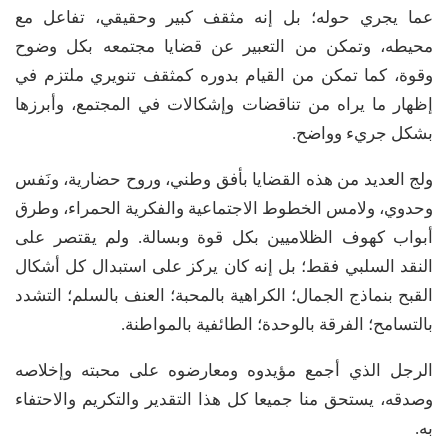
عما يجري حوله؛ بل إنه مثقف كبير وحقيقي، تفاعل مع
محيطه، وتمكن من التعبير عن قضايا مجتمعه بكل وضوح
وقوة، كما تمكن من القيام بدوره كمثقف تنويري ملتزم في
إظهار ما يراه من تناقضات وإشكالات في المجتمع، وأبرزها
بشكل جريء وواضح.
ولج العديد من هذه القضايا بأفق وطني، وروح حضارية، ونَفس
وحدوي، ولامس الخطوط الاجتماعية والفكرية الحمراء، وطرق
أبواب كهوف الظلاميين بكل قوة وبسالة. ولم يقتصر على
النقد السلبي فقط؛ بل إنه كان يركز على استبدال كل أشكال
القبح بنماذج الجمال؛ الكراهية بالمحبة؛ العنف بالسلم؛ التشدد
بالتسامح؛ الفرقة بالوحدة؛ الطائفية بالمواطنة.
الرجل الذي أجمع مؤيدوه ومعارضوه على محبته وإخلاصه
وصدقه، يستحق منا جميعا كل هذا التقدير والتكريم والاحتفاء
به.