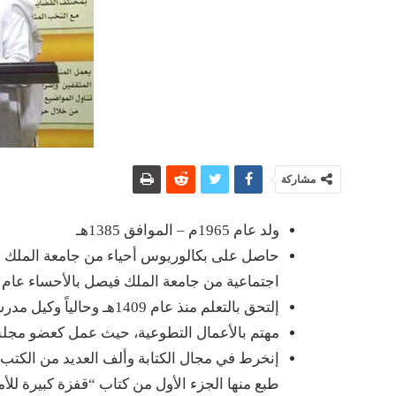
مشاركة
ولد عام 1965م – الموافق 1385هـ
اجتماعية من جامعة الملك فيصل بالأحساء عام 1436هـ.
إلتحق بالتعلم منذ عام 1409هـ وحالياً وكيل مدرسة ابتدائية.
مهتم بالأعمال التطوعية، حيث عمل كعضو مجلس إدارة
إنخرط في مجال الكتابة وألف العديد من الكتب 
طبع منها الجزء الأول من كتاب “قفزة كبيرة للأم