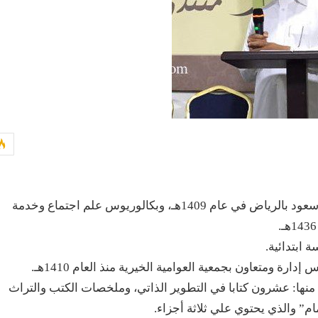
حاصل على بكالوريوس أحياء من جامعة الملك سعود بالرياض في عام 1409هـ، وبكالوريوس علم اجتماع وخدمة
 ومتعاون بجمعية العوامية الخيرية منذ العام 1410هـ.
منها: عشرون كتابا في التطوير الذاتي، وملخصات الكتب والتراث
ام” والذي يحتوي علي ثلاثة أجزاء.