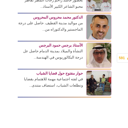
بحضور حاشد زاحم زخات المطر تقاطر
محبو الشاعر الكبير الأستاذ...
الدكتور محمد محروس المحروس
من مواليد مدينة القطيف. حاصل على درجة
الماجستير والدكتوراه من...
الأستاذ برجس حمود البرجس
النشأة والميلاد بمدينة الدمام حاصل عل
درجة البكالوريوس في الهندسة...
591
حوار مفتوح حول قضايا الشباب
في لفته اجتماعية مهمة للاهتمام بقضايا
وتطلعات الشباب، استضاف منتدى...