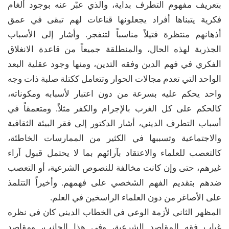
بتعريف مفهوم التطرف بداية، والذي عبّر عنه بوجود ألغام
فكرية يتبناها أفراد يجعلونها قناعات لهم تبقى في عمق
أذهانهم منتظرة فتيلاً مناسباً لتنفجر. وأشار إلى الأسباب
الجذرية لهذه الحال، والمنطلقة جميعاً من قاعدة الانغلاق
الفكري في فهم الدين وفقه التدين، ومنها وجود عقلية البعد
الواحد التي تعدم مجالات الحوار وتتعامل ككتلة صلبة ذات وجه
واحد يحكم عليه بسرعة من دون اعتبار لأسبابه ومكوناته،
كالحكم على كل الغرب بالإجرام والكفر مثلاً. ومتعمقاً في
أسباب التطرف الديني، أشار الدكتور إلى فقر البيئة الثقافية
والاجتماعية وتسببها في الكثير من الممارسات الخاطئة،
كالتعصب للعلماء والاعتقاد بآرائهم بما لا يحتمل قبول آراء
غيرهم، حتى وإن كانت مخالفة للنصوص الشرعية، أو التعصب
ضدهم بتقديم الفهم الشخصي على فهمهم. وأخيراً التتلمذ
على الأصاغر من دون العلماء الراسخين في العلم.
المظهر الثاني لأزمة الوعي في الخطاب الديني كان في نظره
غياب فقه المقاصد الشرعية، وفي هذا الجانب، ومقاصد