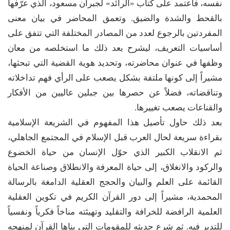
نفسه، فاعتمد على كتاب «الرائد» لجبران مسعود، الذي عرّفها
بالقحط والشدة والضيق. وتعمق المحاضر في بيان معنى
المفردتين بالرجوع لعدد من المصادر المختلفة التي تتفق على
أساسيات التعريف، ليشرح بعد ذلك ما استخلصه من معان
وظفها في عنوان محاضرته، وتحديد هوية القضية التي تبحثها،
مشيراً إلى كونها ملتفة بشكل يصعب على الرأي فهم تداخلاته
وتناقضاته، فضلاً عن حصرها بين جبلين عاليين من الأفكار
والقناعات يصعب تغييرها.
بعد ذلك حاول تأصيل هذا المفهوم في الشريعة الإسلامية
بقراءة سريعة لحال العرب قبل الإسلام في المجتمع الجاهلي،
ثم الانقلاب الكبير الذي حوّل الإنسان من حياة الخضوع
والركود والانغلاق، إلى حياة المعرفة والانطلاق وصناعة الحياة
القائمة على العلم والبيان والحجج العقلية الدامغة بالرسالة
المحمدية، مشيراً إلى دور القرآن الكريم في تكوين العقلية
العلمية الرافضة للخرافة والتقليد وتهيئته مناخاً فكرياً ونفسياً
للتدبر فيه. ثم شرع حديثه للمقومات التي بناها القرآن لمنهجه