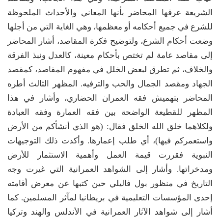
الشريعة عرفها المحاضر بأنها المعاني والأحداث الملحوظة
للشرع في جميع أحكامه أو معظمها، وهي الغاية التي من أجلها
وضعت أحكام الشرع، ولتوضيح فكرة المقاصد، أشار المحاضر
إلى مقاصد عامة لم تختص بأحكام معينة، كالعدل ونبذ الفرقة
والخلاف، ثم تطرق لبعض الخلل في مفهوم المقاصد، كمقصد
الجهاد ومقصد الجمال والحب والترفيه. المظهر الثالث أطره
المحاضر بتهميش فقه العمران الحضاري، وأشار في هذا
المظهر للقطيعة الواضحة بين فقه العمارة وفقه العبادة
ولكلاهما خلق الله الخلق فقال: (هو الذي أنشأكم من الأرض
واستعمركم فيها)، أي طلب إعمارها. وأكدت ذلك التوجيهات
النبوية فقررت قيمة العمل وأهمية الاستثمار للأرض
ومدخراتها. وأشار إلى الشواهد العمرانية التي غيرت وجه
التاريخ في منظور بول فاليلي حين كتبها عن معرض أقامته
إحدى المؤسسات التعليمية في بريطانيا لمآثر المسلمين. كما
أشار إلى شواهد الآثار العمرانية في الأندلس والهند وتركيا