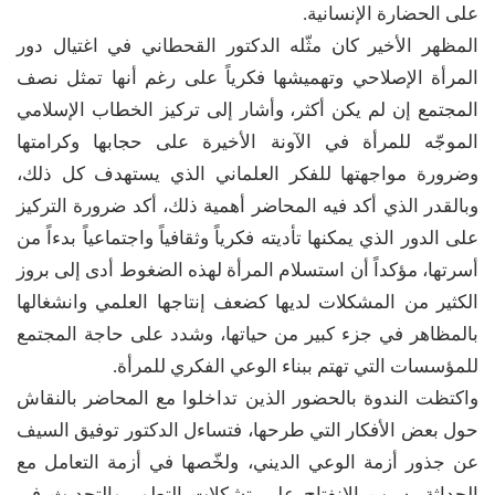
على الحضارة الإنسانية.
المظهر الأخير كان مثّله الدكتور القحطاني في اغتيال دور
المرأة الإصلاحي وتهميشها فكرياً على رغم أنها تمثل نصف
المجتمع إن لم يكن أكثر، وأشار إلى تركيز الخطاب الإسلامي
الموجّه للمرأة في الآونة الأخيرة على حجابها وكرامتها
وضرورة مواجهتها للفكر العلماني الذي يستهدف كل ذلك،
وبالقدر الذي أكد فيه المحاضر أهمية ذلك، أكد ضرورة التركيز
على الدور الذي يمكنها تأديته فكرياً وثقافياً واجتماعياً بدءاً من
أسرتها، مؤكداً أن استسلام المرأة لهذه الضغوط أدى إلى بروز
الكثير من المشكلات لديها كضعف إنتاجها العلمي وانشغالها
بالمظاهر في جزء كبير من حياتها، وشدد على حاجة المجتمع
للمؤسسات التي تهتم ببناء الوعي الفكري للمرأة.
واكتظت الندوة بالحضور الذين تداخلوا مع المحاضر بالنقاش
حول بعض الأفكار التي طرحها، فتساءل الدكتور توفيق السيف
عن جذور أزمة الوعي الديني، ولخّصها في أزمة التعامل مع
الحداثة بسبب الانفتاح على تشكلات التطور والتحديث في