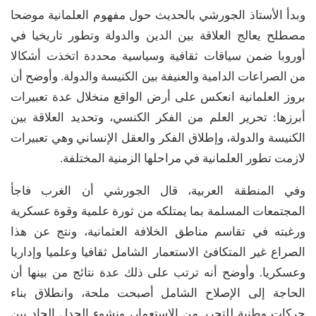
وبدأ الأستاذ الجورشي بالحديث حول مفهوم العلمانية موضحا
مصطلح يعالج العلاقة بين الدين والدولة وتطور تاريخيا في
أوروبا ضمن سياقات ثقافية وسياسية محددة اتخذت أشكالا
من الصراعات الدامية والعنيفة بين الكنيسة والدولة. وأوضح أن
بروز العلمانية انعكس على أرض الواقع منخلال عدة تعبيرات
أبرزها: تحرير العلم من الفكر الكنسي، وتحديد العلاقة بين
الكنيسة والدولة، وإطلاق الفكر والعقل الإنساني وهي تعبيرات
لازمت تطور العلمانية في مراحلها الزمنية المختلفة.
وفي المنطقة العربية، قال الجورشي أن الغرب فاجأ
المجتمعات المسلمة بما يمتلكه من ثورة علمية وقوة عسكرية
ورغبته في تقاسم مناطق الخلافة العثمانية، ونتج عن هذا
الصراع غير المتكافئ الاستعمار الشامل ثقافيا وعلميا وإداريا
وعسكريا. وأوضح أنه ترتب على ذلك عدة نتائج من بينها أن
الحاجة إلى الإصلاح الشامل أصبحت ملحة، وانطلاق بناء
حركات وطنية للتحرر من الاستعمار، ونشوء الجدل الحاد بين