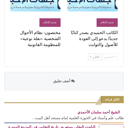
صدى الإعلام
صدى الإعلام
الكاتب الحميدي يصدر كتابًا
مختصون: نظام الأحوال
جديدًا يدعو إلى العودة
الشخصية «نقلة نوعية»
للأصول والثوابت
للمنظومة القانونية
السابق
التالي
أضف تعليق
الاكثر قراءة
الشيخ أحمد سلمان الأحمدي
طالب علم وأستاذ في الحوزة العلمية إمام مسجد أهل البيت...
الباحث النخلي يستعرض تاريخ النخليين في المدينة المنورة