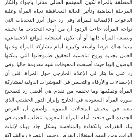
المتعلقة بالمرأة لكون المجتمع الحالي متأثرا بأجواء وأفكار
المرحلة الماضية وتأثير الحالة المحافظة تجاه المرأة وغلبة
الدعوات الإقصائية للمرأة. وفي رد حول أبرز التحديات التي
تواجه المرأة، جاءت الردود أن من أوجه التحديات ما تخلقه
وتصنعه المرأة ذاتها أو أن تكون استجابة للواقع الاجتماعي،
بينما هناك فرصا واسعة وكبيرة أمام مشاركة المرأة وعليها
العمل بجدية وروح تنافسية لتحقيق طموحاتها التي يمكنها
الوصول إليها حيث أصبحت المعوقات شبه معدومة حاليا. وفي
رد على ما يثار في الإعلام الخارجي حول المرأة، قلن أن
الإحصاءات والأرقام والتحسن في المؤشرات الدولية لمشاركة
المرأة وتمكينها وما تحققه من تقدم هي أفضل رد لتصحيح
صورة المرأة السعودية في الخارج وإبراز الدور الحقيقي الذي
تلعبه في مختلف المجالات التنموية. وأضفن أن الفرص
الجديدة التي فتحت أمام المرأة السعودية تتطلب الجدية في
بناء القدرات والكفاءة والمنافسة بشكل جاد وبناء لإثبات
الذات، ومن المهم استغلال الفرص وحسن التصرف والشراكة