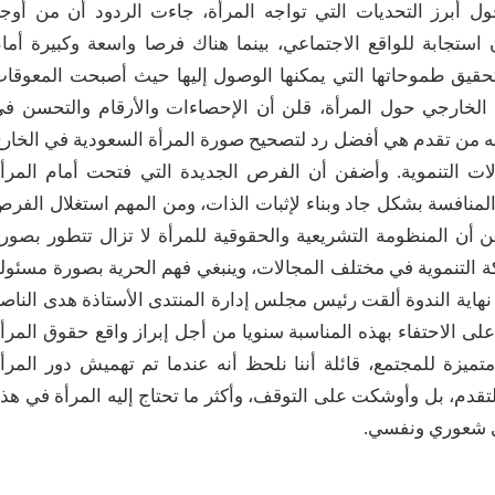
حول أبرز التحديات التي تواجه المرأة، جاءت الردود أن من أوج
 استجابة للواقع الاجتماعي، بينما هناك فرصا واسعة وكبيرة أما
لتحقيق طموحاتها التي يمكنها الوصول إليها حيث أصبحت المعوقا
م الخارجي حول المرأة، قلن أن الإحصاءات والأرقام والتحسن ف
ققه من تقدم هي أفضل رد لتصحيح صورة المرأة السعودية في الخار
لات التنموية. وأضفن أن الفرص الجديدة التي فتحت أمام المرأ
المنافسة بشكل جاد وبناء لإثبات الذات، ومن المهم استغلال الفر
أن المنظومة التشريعية والحقوقية للمرأة لا تزال تتطور بصور
لتنموية في مختلف المجالات، وينبغي فهم الحرية بصورة مسئول
هاية الندوة ألقت رئيس مجلس إدارة المنتدى الأستاذة هدى الناص
على الاحتفاء بهذه المناسبة سنويا من أجل إبراز واقع حقوق المرأ
ميزة للمجتمع، قائلة أننا نلحظ أنه عندما تم تهميش دور المرأ
قدم، بل وأوشكت على التوقف، وأكثر ما تحتاج إليه المرأة في هذ
ذى شعوري ونفسي.