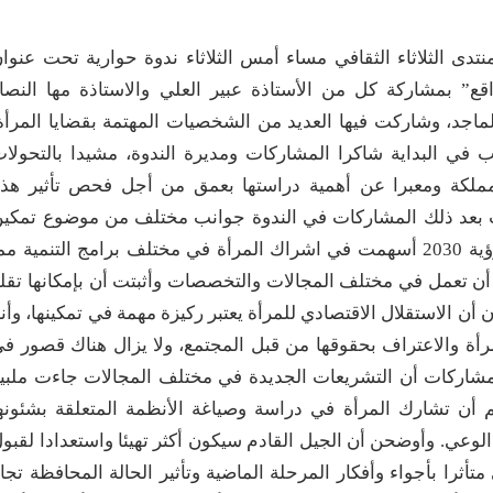
نتدى الثلاثاء الثقافي مساء أمس الثلاثاء ندوة حوارية تحت عنوا
ع” بمشاركة كل من الأستاذة عبير العلي والاستاذة مها النصا
الماجد، وشاركت فيها العديد من الشخصيات المهتمة بقضايا المرأة
في البداية شاكرا المشاركات ومديرة الندوة، مشيدا بالتحولا
لمملكة ومعبرا عن أهمية دراستها بعمق من أجل فحص تأثير هذ
ت بعد ذلك المشاركات في الندوة جوانب مختلف من موضوع تمكي
المرأة والفرص التي نتجت عنها في إشارة إلى أن رؤية 2030 أسهمت في اشراك المرأة في مختلف برامج التنمية م
أن تعمل في مختلف المجالات والتخصصات وأثبتت أن بإمكانها تقل
ن الاستقلال الاقتصادي للمرأة يعتبر ركيزة مهمة في تمكينها، وأنن
رأة والاعتراف بحقوقها من قبل المجتمع، ولا يزال هناك قصور ف
مشاركات أن التشريعات الجديدة في مختلف المجالات جاءت ملبي
هم أن تشارك المرأة في دراسة وصياغة الأنظمة المتعلقة بشئونه
عي. وأوضحن أن الجيل القادم سيكون أكثر تهيئا واستعدادا لقبو
متأثرا بأجواء وأفكار المرحلة الماضية وتأثير الحالة المحافظة تجا