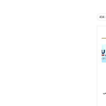
434
لى