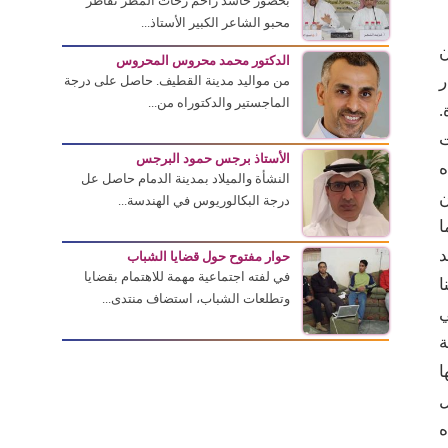
بحضور حاشد زاحم زخات المطر تقاطر
محبو الشاعر الكبير الأستاذ...
ن
الدكتور محمد محروس المحروس
ر
من مواليد مدينة القطيف. حاصل على درجة
الماجستير والدكتوراه من...
.
ت
الأستاذ برجس حمود البرجس
ه
النشأة والميلاد بمدينة الدمام حاصل عل
ن
درجة البكالوريوس في الهندسة...
ما
د
حوار مفتوح حول قضايا الشباب
في لفته اجتماعية مهمة للاهتمام بقضايا
ا
وتطلعات الشباب، استضاف منتدى...
ي
ة
ا
ل
ه