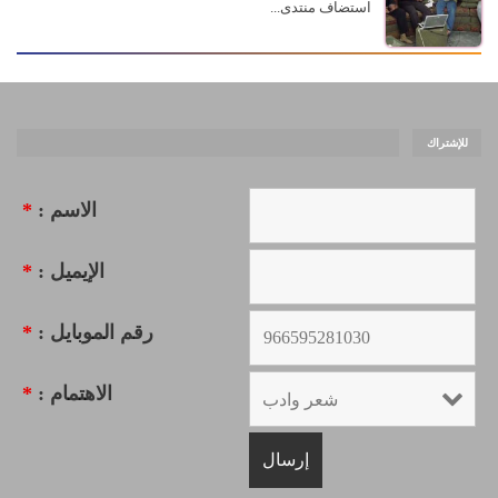
استضاف منتدى...
للإشتراك
الاسم :
*
الإيميل :
*
رقم الموبايل :
*
الاهتمام :
*