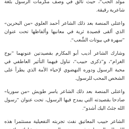
مولد الحب“، حيث تألق في وصف مكرمات الرسول بلغة
شاعرية رقيقة.
واعتلى المنصة بعد ذلك الشاعر أحمد العلوي «من البحرين»
الذي ألقى قصيدة ثرية في معانيها وألفاظها تحت عنوان
”سهرة في بيوتات الشِّعب“.
وشارك الشاعر أديب أبو المكارم بقصيدتين عنونهما ”بوح
الغرام“، و”ذكرى حبيب“، تناول فيهما التأثير العاطفي في
محبة الرسول ودوره النهضوي لإحياء الأمة الذي يطرأ على
الشخص المحب للرسول.
واعتلى المنصة بعد ذلك الشاعر ياسر طويش «من سوريا»
صادحا بقصيدته التي يمدح فيها الرسول، تحت عنوان ”رسول
الله جئتُ اليك أشدو“.
الشاعر حبيب المعاتيق نفث تجربته التفعيلية مستثمرا هذه