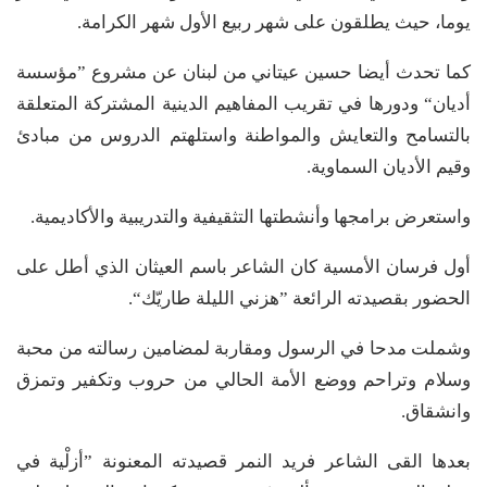
يوما، حيث يطلقون على شهر ربيع الأول شهر الكرامة.
كما تحدث أيضا حسين عيتاني من لبنان عن مشروع ”مؤسسة
أديان“ ودورها في تقريب المفاهيم الدينية المشتركة المتعلقة
بالتسامح والتعايش والمواطنة واستلهتم الدروس من مبادئ
وقيم الأديان السماوية.
واستعرض برامجها وأنشطتها التثقيفية والتدريبية والأكاديمية.
أول فرسان الأمسية كان الشاعر باسم العيثان الذي أطل على
الحضور بقصيدته الرائعة ”هزني الليلة طاريّك“.
وشملت مدحا في الرسول ومقاربة لمضامين رسالته من محبة
وسلام وتراحم ووضع الأمة الحالي من حروب وتكفير وتمزق
وانشقاق.
بعدها القى الشاعر فريد النمر قصيدته المعنونة ”أزلْية في