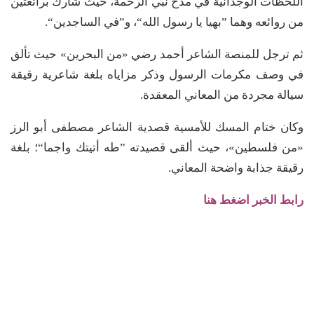
اللحظات الوجدانية في مدح نبي الرحمة، حيث شارك برائعتين
من روائعه وهما ”بهيا يا رسول الله“، و”في الساجدين“.
ثم ترجل للمنصة الشاعر أحمد رضي «من البحرين» حيث تألق
في وصف مكرمات الرسول وذكر مزاياه بلغة شاعرية رقيقة
سيالة مجردة من المعاني المعقدة.
وكان ختام المسك للأمسية قصدية الشاعر مصطفى أبو الرز
«من فلسطين»، حيث ألقى قصيدته ”طه أتيتك واجما“؛ بلغة
رقيقة جذابة واضحة المعاني.
رابط الخبر اضغط هنا