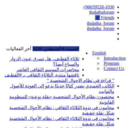
96659528-1030+
thulathaforum
Friends
thulatha_forum
thulatha_forum
السبت, 8 أغسطس, 2026
أخر الفعاليات
English
Introduction
ثلاثاء القطيف.. هل تسرق عيون الزوار
Program
والسياح أيضا؟
Contact Us
محاضرات الموسم الثقافي العاشر
ناقشها منتدى الثلاثاء الثقافي بـ #القطيف
” قراءة في نظام الاحوال الشخصية “
الكاتب الحميدي يصدر كتابًا جديدًا يدعو إلى العودة للأصول
والثوابت
مختصون: نظام الأحوال الشخصية «نقلة نوعية» للمنظومة
القانونية
محامون في ندوة الثلاثاء الثقافي : نظام الأحوال الشخصية
شكل نقلة حقيقية
محامون في ندوة الثلاثاء الثقافي : نظام الأحوال الشخصية
شكل نقلة حقيقية