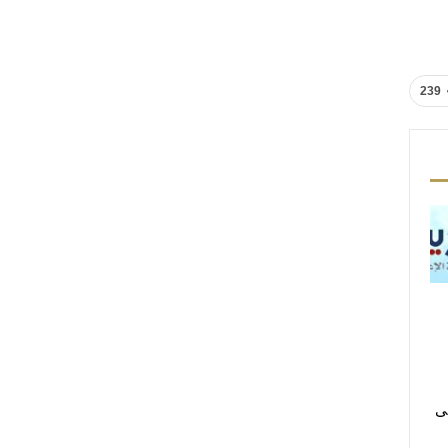
239
لى