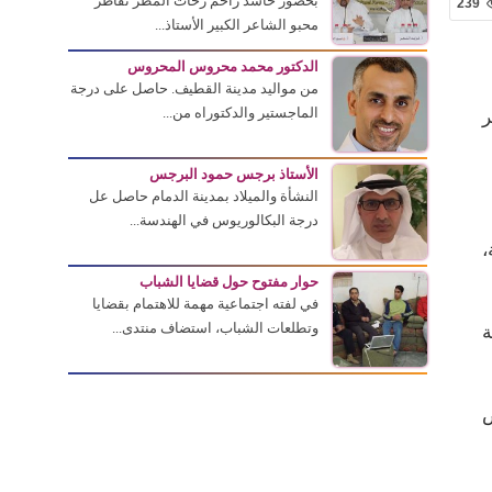
بحضور حاشد زاحم زخات المطر تقاطر
239
محبو الشاعر الكبير الأستاذ...
الدكتور محمد محروس المحروس
من مواليد مدينة القطيف. حاصل على درجة
الماجستير والدكتوراه من...
ر
الأستاذ برجس حمود البرجس
النشأة والميلاد بمدينة الدمام حاصل عل
درجة البكالوريوس في الهندسة...
،
حوار مفتوح حول قضايا الشباب
في لفته اجتماعية مهمة للاهتمام بقضايا
وتطلعات الشباب، استضاف منتدى...
ة
ص