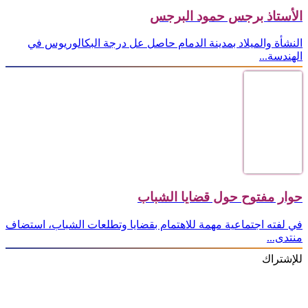
الأستاذ برجس حمود البرجس
النشأة والميلاد بمدينة الدمام حاصل عل درجة البكالوريوس في
الهندسة...
حوار مفتوح حول قضايا الشباب
في لفته اجتماعية مهمة للاهتمام بقضايا وتطلعات الشباب، استضاف
منتدى...
للإشتراك