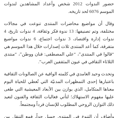
حضور الندوات 2012 شخص وأعداد المشاهدين لندوات
الموسم 6076 لحد تاريخه.
وقال أن مواضيع محاضرات المنتدى تنوعت في مجالات
مختلفة، وتم تصنيفها: 13 ندوة فكر وثقافة، 4 ندوات تاريخ، 4
ندوات إدارة واقتصاد، 3 ندوات اجتماع، 6 ندوات مواضيع
متفرقة، كما أعد المنتدى ثلاث إصدارات خلال هذا الموسم هي
“قالوا في المنتدى”، “علي المصطفى: فنان ووطن”، “منتدى
الثلاثاء الثقافي في عيون المثقفين العرب”.
وتحدث وحيد الغامدي في كلمته الوافية عن الصالونات الثقافية
باعتبارها إحدى التمظهرات المدنيّة التي تُعطي للحياة اليوم
معناها المتكامل، الذي يوازن بين الأبعاد المعيشية التي طغى
عليها مفهوم الاستهلاك؛ لتأتي فعاليات الثقافة والفنون لتعيد
ذلك التوازن الروحي المطلوب للإنسان فرداً ومجتمعاً.
وأضاف أن التنوع في المنتدى جميل جداً، فمع التنقل بين