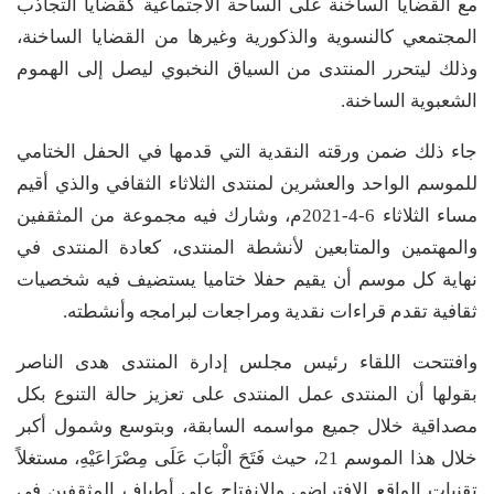
مع القضايا الساخنة على الساحة الاجتماعية كقضايا التجاذب
المجتمعي كالنسوية والذكورية وغيرها من القضايا الساخنة،
وذلك ليتحرر المنتدى من السياق النخبوي ليصل إلى الهموم
الشعبوية الساخنة.
جاء ذلك ضمن ورقته النقدية التي قدمها في الحفل الختامي
للموسم الواحد والعشرين لمنتدى الثلاثاء الثقافي والذي أقيم
مساء الثلاثاء 6-4-2021م، وشارك فيه مجموعة من المثقفين
والمهتمين والمتابعين لأنشطة المنتدى، كعادة المنتدى في
نهاية كل موسم أن يقيم حفلا ختاميا يستضيف فيه شخصيات
ثقافية تقدم قراءات نقدية ومراجعات لبرامجه وأنشطته.
وافتتحت اللقاء رئيس مجلس إدارة المنتدى هدى الناصر
بقولها أن المنتدى عمل المنتدى على تعزيز حالة التنوع بكل
مصداقية خلال جميع مواسمه السابقة، وبتوسع وشمول أكبر
خلال هذا الموسم 21، حيث فَتَحَ الْبَابَ عَلَى مِصْرَاعَيْهِ، مستغلاً
تقنيات الواقع الافتراضي والانفتاح على أطياف المثقفين في