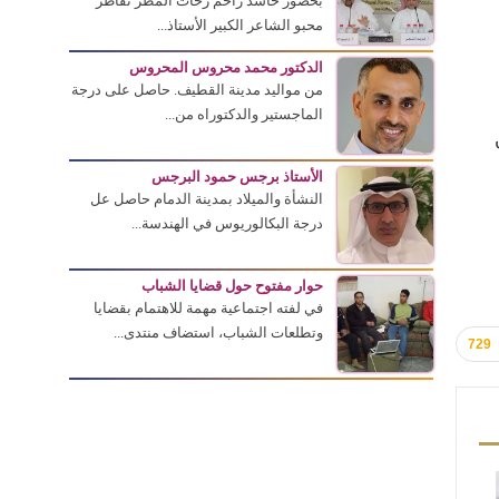
بحضور حاشد زاحم زخات المطر تقاطر
محبو الشاعر الكبير الأستاذ...
الدكتور محمد محروس المحروس
من مواليد مدينة القطيف. حاصل على درجة
الماجستير والدكتوراه من...
الأستاذ برجس حمود البرجس
النشأة والميلاد بمدينة الدمام حاصل عل
درجة البكالوريوس في الهندسة...
حوار مفتوح حول قضايا الشباب
في لفته اجتماعية مهمة للاهتمام بقضايا
وتطلعات الشباب، استضاف منتدى...
729