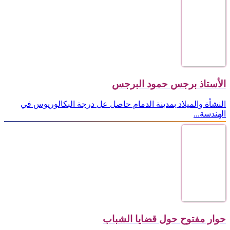
الأستاذ برجس حمود البرجس
النشأة والميلاد بمدينة الدمام حاصل عل درجة البكالوريوس في
الهندسة...
حوار مفتوح حول قضايا الشباب