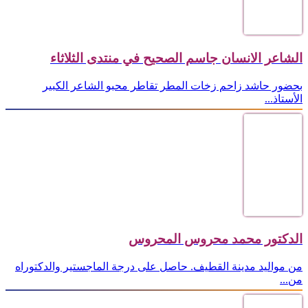
الشاعر الانسان جاسم الصحيح في منتدى الثلاثاء
بحضور حاشد زاحم زخات المطر تقاطر محبو الشاعر الكبير
الأستاذ...
الدكتور محمد محروس المحروس
من مواليد مدينة القطيف. حاصل على درجة الماجستير والدكتوراه
من...