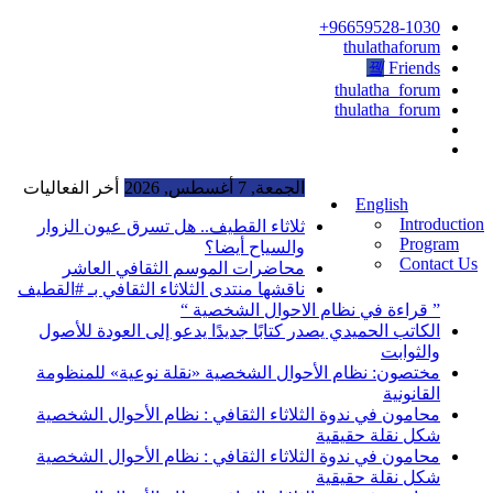
96659528-1030+
thulathaforum
Friends
thulatha_forum
thulatha_forum
الجمعة, 7 أغسطس, 2026
أخر الفعاليات
English
Introduction
ثلاثاء القطيف.. هل تسرق عيون الزوار
Program
والسياح أيضا؟
Contact Us
محاضرات الموسم الثقافي العاشر
ناقشها منتدى الثلاثاء الثقافي بـ #القطيف
” قراءة في نظام الاحوال الشخصية “
الكاتب الحميدي يصدر كتابًا جديدًا يدعو إلى العودة للأصول
والثوابت
مختصون: نظام الأحوال الشخصية «نقلة نوعية» للمنظومة
القانونية
محامون في ندوة الثلاثاء الثقافي : نظام الأحوال الشخصية
شكل نقلة حقيقية
محامون في ندوة الثلاثاء الثقافي : نظام الأحوال الشخصية
شكل نقلة حقيقية