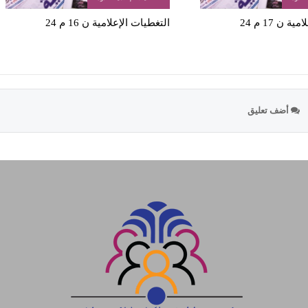
 ن 17 م 24
التغطيات الإعلامية ن 16 م 24
أضف تعليق