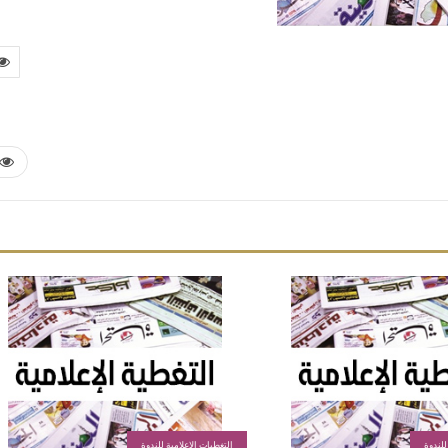
للندوة
التغطيات الإعلامية للندوة