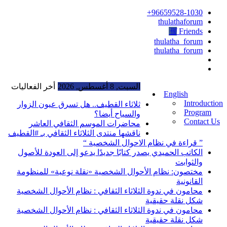
96659528-1030+
thulathaforum
Friends
thulatha_forum
thulatha_forum
السبت, 8 أغسطس, 2026
أخر الفعاليات
English
Introduction
ثلاثاء القطيف.. هل تسرق عيون الزوار
Program
والسياح أيضا؟
Contact Us
محاضرات الموسم الثقافي العاشر
ناقشها منتدى الثلاثاء الثقافي بـ #القطيف
” قراءة في نظام الاحوال الشخصية “
الكاتب الحميدي يصدر كتابًا جديدًا يدعو إلى العودة للأصول
والثوابت
مختصون: نظام الأحوال الشخصية «نقلة نوعية» للمنظومة
القانونية
محامون في ندوة الثلاثاء الثقافي : نظام الأحوال الشخصية
شكل نقلة حقيقية
محامون في ندوة الثلاثاء الثقافي : نظام الأحوال الشخصية
شكل نقلة حقيقية