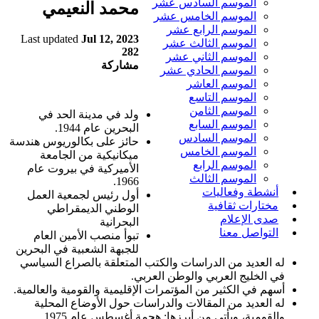
الموسم السادس عشر
محمد النعيمي
الموسم الخامس عشر
الموسم الرابع عشر
Last updated
Jul 12, 2023
الموسم الثالث عشر
282
الموسم الثاني عشر
مشاركة
الموسم الحادي عشر
الموسم العاشر
الموسم التاسع
الموسم الثامن
ولد في مدينة الحد في
الموسم السابع
البحرين عام 1944.
الموسم السادس
حائز على بكالوريوس هندسة
الموسم الخامس
ميكانيكية من الجامعة
الموسم الرابع
الأميركية في بيروت عام
الموسم الثالث
1966.
أنشطة وفعاليات
أول رئيس لجمعية العمل
مختارات ثقافية
الوطني الديمقراطي
صدى الإعلام
البحرانية
التواصل معنا
تبوأ منصب الأمين العام
للجبهة الشعبية في البحرين
له العديد من الدراسات والكتب المتعلقة بالصراع السياسي
في الخليج العربي والوطن العربي.
أسهم في الكثير من المؤتمرات الإقليمية والقومية والعالمية.
له العديد من المقالات والدراسات حول الأوضاع المحلية
والقومية، ويأتي من أبرزها: هجمة أغسطس عام 1975.