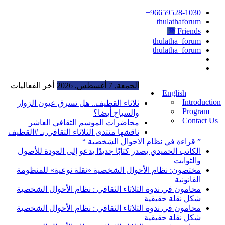
96659528-1030+
thulathaforum
Friends
thulatha_forum
thulatha_forum
الجمعة, 7 أغسطس, 2026
أخر الفعاليات
English
Introduction
ثلاثاء القطيف.. هل تسرق عيون الزوار
Program
والسياح أيضا؟
Contact Us
محاضرات الموسم الثقافي العاشر
ناقشها منتدى الثلاثاء الثقافي بـ #القطيف
” قراءة في نظام الاحوال الشخصية “
الكاتب الحميدي يصدر كتابًا جديدًا يدعو إلى العودة للأصول
والثوابت
مختصون: نظام الأحوال الشخصية «نقلة نوعية» للمنظومة
القانونية
محامون في ندوة الثلاثاء الثقافي : نظام الأحوال الشخصية
شكل نقلة حقيقية
محامون في ندوة الثلاثاء الثقافي : نظام الأحوال الشخصية
شكل نقلة حقيقية