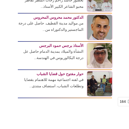
بحضور حاشد زاحم زخات المطر تقاطر
محبو الشاعر الكبير الأستاذ...
الدكتور محمد محروس المحروس
من مواليد مدينة القطيف. حاصل على درجة
الماجستير والدكتوراه من...
الأستاذ برجس حمود البرجس
النشأة والميلاد بمدينة الدمام حاصل عل
درجة البكالوريوس في الهندسة...
حوار مفتوح حول قضايا الشباب
في لفته اجتماعية مهمة للاهتمام بقضايا
وتطلعات الشباب، استضاف منتدى...
164