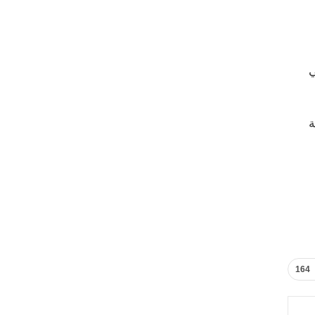
ي
ة
164