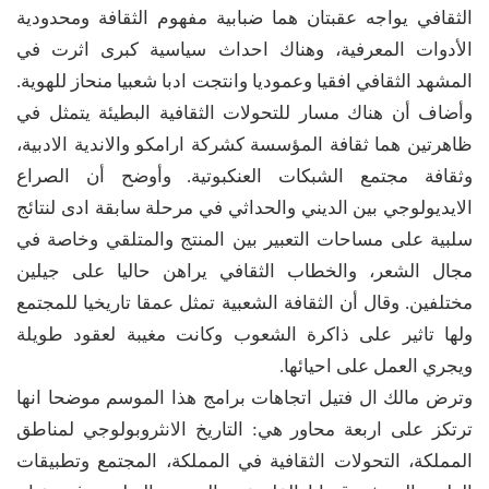
الثقافي يواجه عقبتان هما ضبابية مفهوم الثقافة ومحدودية
الأدوات المعرفية، وهناك احداث سياسية كبرى اثرت في
المشهد الثقافي افقيا وعموديا وانتجت ادبا شعبيا منحاز للهوية.
وأضاف أن هناك مسار للتحولات الثقافية البطيئة يتمثل في
ظاهرتين هما ثقافة المؤسسة كشركة ارامكو والاندية الادبية،
وثقافة مجتمع الشبكات العنكبوتية. وأوضح أن الصراع
الايديولوجي بين الديني والحداثي في مرحلة سابقة ادى لنتائج
سلبية على مساحات التعبير بين المنتج والمتلقي وخاصة في
مجال الشعر، والخطاب الثقافي يراهن حاليا على جيلين
مختلفين. وقال أن الثقافة الشعبية تمثل عمقا تاريخيا للمجتمع
ولها تاثير على ذاكرة الشعوب وكانت مغيبة لعقود طويلة
ويجري العمل على احيائها.
وترض مالك ال فتيل اتجاهات برامج هذا الموسم موضحا انها
ترتكز على اربعة محاور هي: التاريخ الانثروبولوجي لمناطق
المملكة، التحولات الثقافية في المملكة، المجتمع وتطبيقات