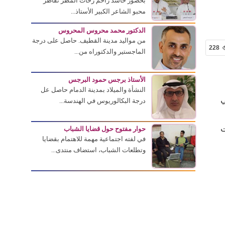
بحضور حاشد زاحم زخات المطر تقاطر
محبو الشاعر الكبير الأستاذ...
الدكتور محمد محروس المحروس
من مواليد مدينة القطيف. حاصل على درجة
228
الماجستير والدكتوراه من...
الأستاذ برجس حمود البرجس
النشأة والميلاد بمدينة الدمام حاصل عل
في
درجة البكالوريوس في الهندسة...
ت
حوار مفتوح حول قضايا الشباب
في لفته اجتماعية مهمة للاهتمام بقضايا
وتطلعات الشباب، استضاف منتدى...