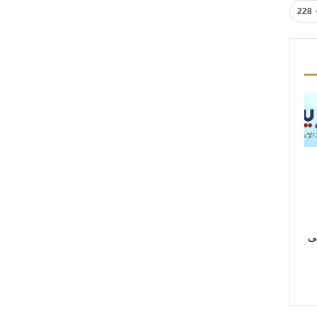
228
لى