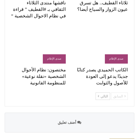
ثلاثاء القطيف.. هل تسرق
ناقشها منتدى الثلاثاء
عيون الزوار والسياح أيضا؟
الثقافي بـ #القطيف ” قراءة
في نظام الاحوال الشخصية “
صدى الإعلام
صدى الإعلام
الكاتب الحميدي يصدر كتابًا
مختصون: نظام الأحوال
جديدًا يدعو إلى العودة
الشخصية «نقلة نوعية»
للأصول والثوابت
للمنظومة القانونية
السابق
التالي
أضف تعليق