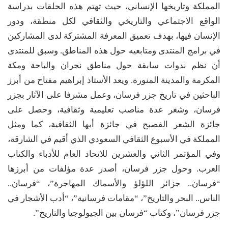
المملكة وتاريخها الإنساني، حيث تهتم هذه الحلقات بدراسة
الواقع الاجتماعي والتاريخي والثقافي لكل منطقة، ودور
الإنسان فيها، بهدف تعميق المعرفة المشتركة لدى المشاركين
في برامج المنتدى ومتابعيه حول هذه المناطق. وسبق للمنتدى
أن نظم ندوات سابقة حول مناطق نجران والباحة ومكة
المكرمة والمدينة المنورة. ويعد الأستاذ إبراهيم مفتاح من أبرز
الباحثين في تاريخ جزر فرسان، وعمل مشرفا على الآثار بجزر
فرسان، وشغر عدة مناصب تعليمية وثقافية، وحصل على
جائزة الشعر الفصيح في جائزة أبها الثقافية، كما ومثل
المملكة في الأسبوع الثقافي السعودي الذي أقيم في الشارقة،
وفي المؤتمر الثاني والعشرين للاتحاد العام للأدباء والكتاب
العرب. وحول جزر فرسان، أصدر عدة مؤلفات من أبرزها
“فرسان.. جزائر اللؤلؤ والأسماك المهاجرة”، “فرسان..
الناس.. البحر والتاريخ”، “مقامات فرسانية”، “أدب الأشجار في
جزر فرسان”، وكتاب “فرسان بين الجيولوجيا والتاريخ”.