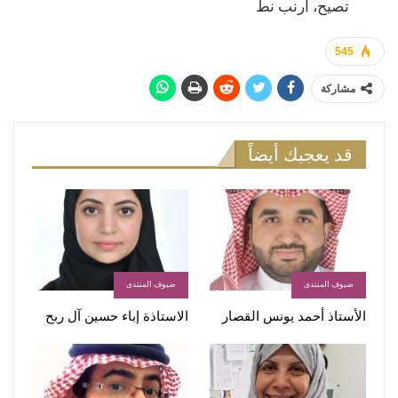
تصيح، أرنب نط
545
مشاركة
قد يعجبك أيضاً
ضيوف المنتدى
ضيوف المنتدى
الأستاذ أحمد يونس القصار
الاستاذة إباء حسين آل ربح