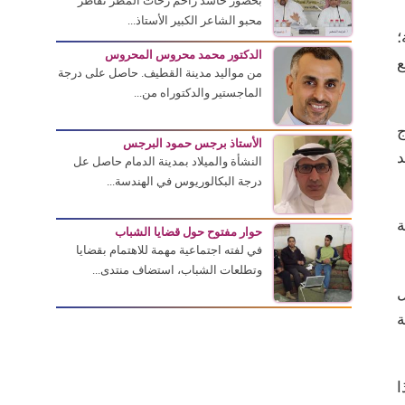
بحضور حاشد زاحم زخات المطر تقاطر
محبو الشاعر الكبير الأستاذ...
؛
الدكتور محمد محروس المحروس
ع
من مواليد مدينة القطيف. حاصل على درجة
الماجستير والدكتوراه من...
ج
الأستاذ برجس حمود البرجس
د
النشأة والميلاد بمدينة الدمام حاصل عل
درجة البكالوريوس في الهندسة...
ة
حوار مفتوح حول قضايا الشباب
في لفته اجتماعية مهمة للاهتمام بقضايا
وتطلعات الشباب، استضاف منتدى...
ل
ة
ا