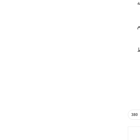
ة
م
ط
380