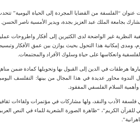
تحت عنوان “الفلسفة من القضايا المجردة إلى الحياة اليومية” تتحد
لمشارك بجامعة الملك عبد العزيز بجدة، ويدير الأمسية ناصر الحسن.
فية النظرية غير الواضحة لدى الكثيرين إلى أفكار واطروحات عملي
وم، ومدى إمكانية هذا التحول بحيث يوازن بين عمق الأفكار وتبسي
فلسفية وانعكاسها على حياة وسلوك الأفراد والمجتمعات.
بارها هرطقات في الدين إلى القبول بها وتحويلها كمادة ضمن مناه
اول الندوة محاور عديدة في هذا المجال من بينها: التفلسف اليوم
 وأهمية السلام الفلسفي المفقود.
ي فلسفة الأدب والنقد، ولها مشاركات في مؤتمرات ولقاءات ثقافي
ني للقرآن الكريم”، “ظاهرة الصورة الشعرية للماء في النص العرب
هرانية”.