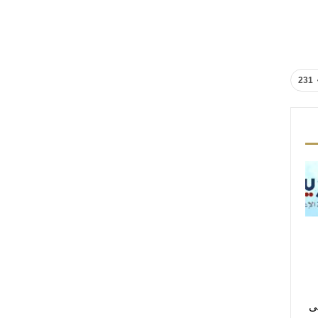
231
لى