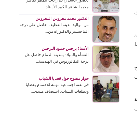
بحضور حاشد زاحم زخات المطر تقاطر
محبو الشاعر الكبير الأستاذ...
ث
الدكتور محمد محروس المحروس
من مواليد مدينة القطيف. حاصل على درجة
الماجستير والدكتوراه من...
ة
ط
الأستاذ برجس حمود البرجس
النشأة والميلاد بمدينة الدمام حاصل عل
درجة البكالوريوس في الهندسة...
ج
ي
حوار مفتوح حول قضايا الشباب
في لفته اجتماعية مهمة للاهتمام بقضايا
وتطلعات الشباب، استضاف منتدى...
ة
ي