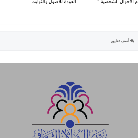
م الاحوال الشخصية “
العودة للأصول والثوابت
أضف تعليق