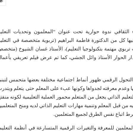
ثاء الثقافي ندوة حوارية تحت عنوان “المعلمون وتحديات التعلي
 مساء الاثنين 4/10/2021م شارك فيها كل من الدكتورة فاطمة البراهيم (تربوية متخصصة في التعلي
 تربوي مهتمة بتكنولوجيا التعليم)، الأستاذ غسان الشيوخ (متخص
دار الحوار الأستاذ وائل الجشي، كما تم عرض فيلم تعريفي بأعما
 التحول الرقمي ظهور أنماط اجتماعية مختلفة بعضها متحمس لتبن
ا وعدم معرفته لجدواها وكونها عبء على المعلم حتى يتعلم ويتدر
تعليم الذاتي يجعل من المتعلم محمور العملية التعليمية لكونه منفت
ه من قبل المعلم وتنمية مهارات التعليم الذاتي لديه ومنح المتعلمي
ط اتباع نفس الطرق لجميع المتعلمين.
معلمين للمعرفة والتغيرات الرقمية المتسارعة في أنظمة التعليم