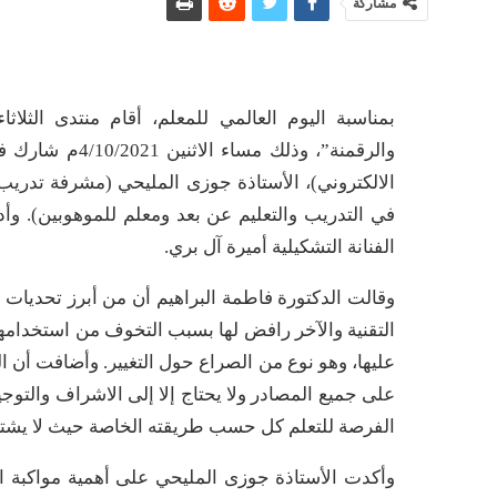
مشاركة
بمناسبة اليوم العالمي للمعلم، أقام منتدى الثلا
والرقمنة”، وذلك
الالكتروني)، الأستاذة جوزى المليحي (مشرفة تدريب
في التدريب والتعليم عن بعد ومعلم للموهوبين). وأ
الفنانة التشكيلية أميرة آل بري.
وقالت الدكتورة فاطمة البراهيم أن من أبرز تحديات
التقنية والآخر رافض لها بسبب التخوف من استخدامه
عليها، وهو نوع من الصراع حول التغيير. وأضافت أن ال
على جميع المصادر ولا يحتاج إلا إلى الاشراف والتوجي
الفرصة للتعلم كل حسب طريقته الخاصة حيث لا يشتر
وأكدت الأستاذة جوزى المليحي على أهمية مواكبة ال