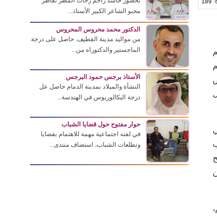
بحضور حاشد زاحم زخات المطر تقاطر
189
محبو الشاعر الكبير الأستاذ...
الدكتور محمد محروس المحروس
من مواليد مدينة القطيف. حاصل على درجة
الماجستير والدكتوراه من...
م
م
الأستاذ برجس حمود البرجس
ص
النشأة والميلاد بمدينة الدمام حاصل عل
ل
درجة البكالوريوس في الهندسة...
حوار مفتوح حول قضايا الشباب
ي
في لفته اجتماعية مهمة للاهتمام بقضايا
ب
وتطلعات الشباب، استضاف منتدى...
ح
ن
،