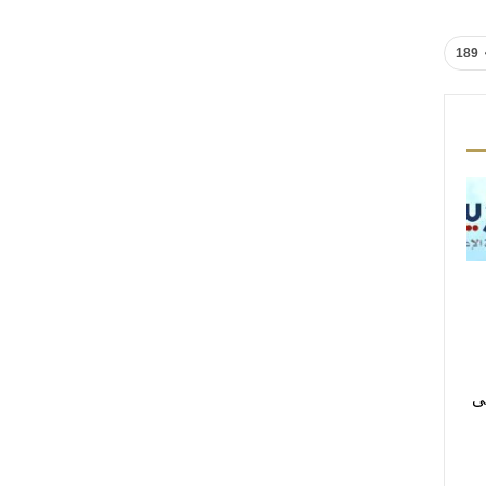
189
لى