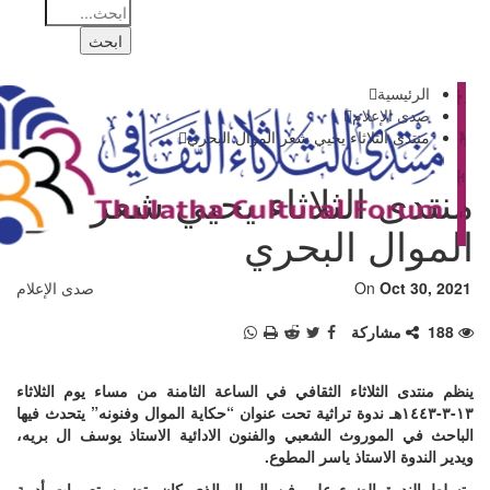
سية
لإعلام
 الثلاثاء يحيي شعر الموال البحري
 الثلاثاء يحيي شعر
ل البحري
Oc
On
صدى الإعلام
شاركة
الثلاثاء الثقافي في الساعة الثامنة من مساء يوم الثلاثاء
١-٣-١٤٤٣هـ ندوة تراثية تحت عنوان “حكاية الموال وفنونه” يتحدث فيها
لموروث الشعبي والفنون الادائية الاستاذ يوسف ال بريه،
 الاستاذ ياسر المطوع
.
وة الضوء على فن الموال الذي كان يتضمن تعبيرات أدبية