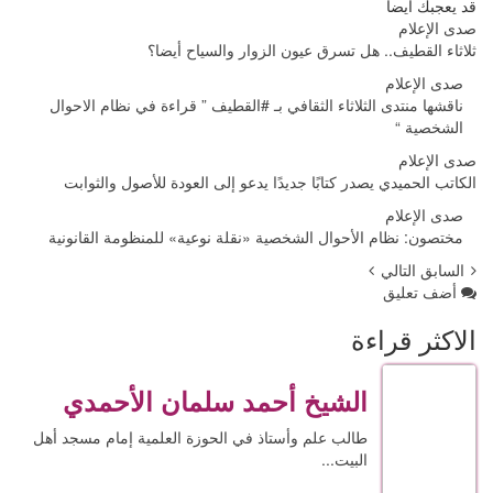
اً
ف.. هل تسرق عيون الزوار والسياح أيضا؟
ام
دى الثلاثاء الثقافي بـ #القطيف ” قراءة في نظام الاحوال
دي يصدر كتابًا جديدًا يدعو إلى العودة للأصول والثوابت
ام
ظام الأحوال الشخصية «نقلة نوعية» للمنظومة القانونية
الي
يق
راءة
الشيخ أحمد سلمان الأحمدي
طالب علم وأستاذ في الحوزة العلمية إمام مسجد أهل
البيت...