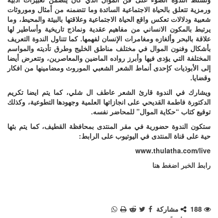
 بالحياة الاجتماعية السائدة وما تتضمنه من أمثال وموروثات
ت تعكس واقع الحياة الاجتماعية وعلاقتها بالبيئة والمحيط، وما
ون الانساني من مفاهيم عقدية ونماذج تاريخية وأساطير لها
 وألغازه ومغامرات الإنسان لفهمها. كما تتناول الندوة التعريف
ن الموال في مختلف مناطق الخليج وطرق تأديته والمواسم
تي يؤدى فيها وأبرز رواده الماضين والمعاصرين، وتتعرض أيضا
ات كإحدى أنماط الشعر الشعبي الموروث ومضامينها من افكار
الندوة قارئ الشعر عاطف ال شلي، كما يتم ايضا تكريم
مة القديحي على انجازاتها العلمية وجهودها التطوعية، وكذلك
“حكاية الموال” للمحاضر نفسه
.
ة حضورية في مقر المنتدى بمحافظة القطيف، كما يتم بثها
ة المنتدى في اليوتيوب على الرابط
:
www.thulath
اضغط هنا
شاركة