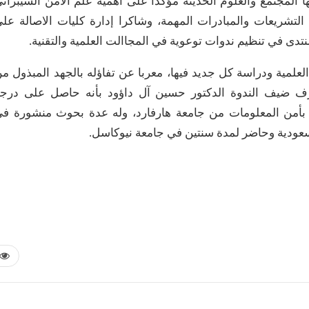
ها المجتمع والعلوم الحديثة مؤكدا على أهمية علم الامن السيبران
التشريعات والمبادرات المهمة، وشاكرا إدارة كليات الاصالة عل
نتدى في تنظيم ندوات توعوية في المجاالت العلمية والتقنية.
لمية ودراسة كل جديد فيها، معربا عن تفاؤله بالجهد المبذول م
رف ضيف الندوة الدكتور حسين آل داؤود بأنه حاصل على درج
ة بأمن المعلومات من جامعة هارفارد، وله عدة بحوث منشورة ف
عودية وحاضر لمدة سنتين في جامعة نيوكاسل.