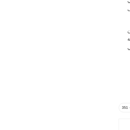
ي
ى
ن
ة
ي
351