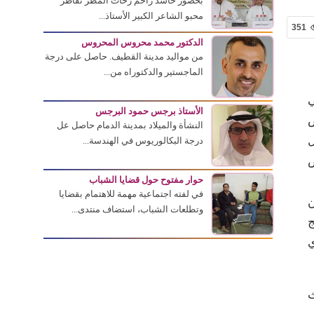
بحضور حاشد زاحم زخات المطر تقاطر
محبو الشاعر الكبير الأستاذ...
351
الدكتور محمد محروس المحروس
من مواليد مدينة القطيف. حاصل على درجة
الماجستير والدكتوراه من...
يبراني
الأستاذ برجس حمود البرجس
ص
النشأة والميلاد بمدينة الدمام حاصل عل
ل
درجة البكالوريوس في الهندسة...
ص
حوار مفتوح حول قضايا الشباب
في لفته اجتماعية مهمة للاهتمام بقضايا
في العالم لعام 2021م من
وتطلعات الشباب، استضاف منتدى...
ج
ي
ث