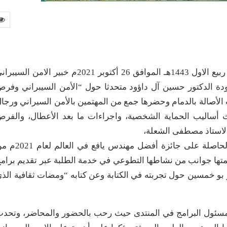
استضاف منتدى الثلاثاء الثقافي مساء يوم الثلاثاء 19 ربيع الاول 1443هـ الموافق 26 أكتوبر 2021م خبير الامن الس
ة الدكتور حسين آل داؤود متحدثا حول “الأمن السيبراني وفر
لأصالة بالدمام وحضرها جمع من المهتمين بالأمن السيراني ورجا
حدث أساليب الحماية الشخصية، واجراءات ما بعد الأعطال، والفر
 الاستاذ مصطفى الشعلة،
وتم تكريم المهندسة فاطمة آل ابو ديب فيها وهي الحاصلة على جائزة أفضل مهندس يافع 
متها جوانب من نشاطها التطوعي في خدمة الطلبة عبر تقديم برام
ير بو خمسين حول تجربته في الكتابة وعن كتابه “ومضات ثقافية الذ
يل مسئول البرامج في المنتدى حيث رحب بالحضور والمحاضر، وتحد