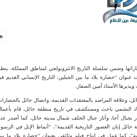
راتها وضمن سلسلة التاريخ الانثروبولجي لمناطق المملكة، ينظ
حت عنوان “حضارة بلاد ما بين الجبلين: التاريخ الإنساني القديم ف
يديرها الأستاذ أمين الصفار.
ئل، وعلاقة المراصد بالمعتقدات القديمة، واتصال حائل بالحضارا
أستاذ النشمي باحث ومستكشف في تاريخ منطقة حائل، قام بأعما
 بجبال أجا، وآثار جبال الحلف شمال مدينة حائل، كما أصدر عد
حائل إبان العصور التاريخية القديمة”، “أنماط الإبل في الرسو
، كما عمل في إنتاج فيلم وثائقي بعنوان “حضارة بلاد ما بي