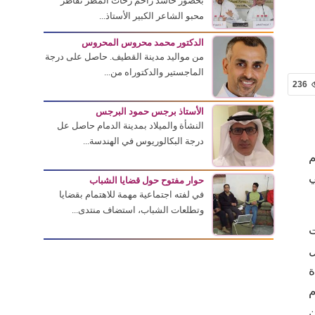
بحضور حاشد زاحم زخات المطر تقاطر
محبو الشاعر الكبير الأستاذ...
الدكتور محمد محروس المحروس
من مواليد مدينة القطيف. حاصل على درجة
الماجستير والدكتوراه من...
236
الأستاذ برجس حمود البرجس
النشأة والميلاد بمدينة الدمام حاصل عل
درجة البكالوريوس في الهندسة...
م
ي
حوار مفتوح حول قضايا الشباب
في لفته اجتماعية مهمة للاهتمام بقضايا
وتطلعات الشباب، استضاف منتدى...
ت
ل
ة
م
ن