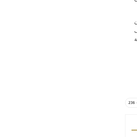
“31 سؤالا عن
ى
ة
236