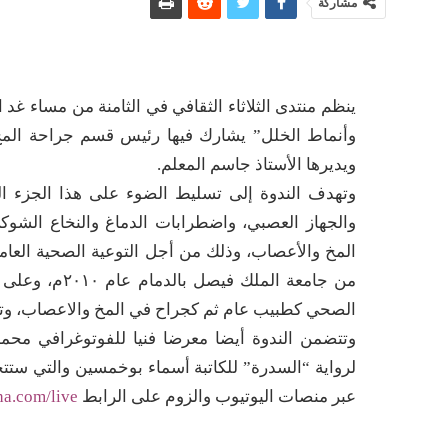
مشاركة
ينظم منتدى الثلاثاء الثقافي في الثامنة من مساء غد 
وأنماط الخلل” يشارك فيها رئيس قسم جراحة المخ
ويديرها الأستاذ جاسم المعلم.
وتهدف الندوة إلى تسليط الضوء على هذا الجزء 
والجهاز العصبي، واضطرابات الدماغ والنخاع الشوك
المخ والأعصاب، وذلك من أجل التوعية الصحية العام
من جامعة المل
الصحي كطبيب عام ثم كجراح في المخ والاعصاب، و
وتتضمن الندوة أيضا معرضا فنيا للفوتوغرافي محمد
لرواية “السدرة” للكاتبة أسماء بوخمسين والتي ستتحد
عبر منصات اليوتيوب والزوم على الرابط
ha.com/live