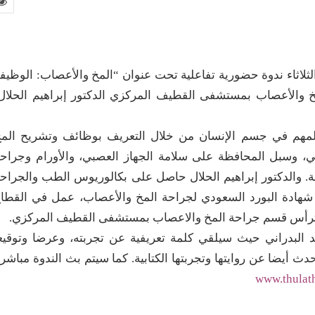
الثلاثاء ندوة حضورية تفاعلية تحت عنوان “المخ والأعصاب: الوظيف
 والأعصاب بمستشفى القطيف المركزي الدكتور إبراهيم الحلال
المهم في جسم الإنسان من خلال التعريف بوظائف وتشريح الم
ي، وسبل المحافظة على سلامة الجهاز العصبي، والأورام وجراح
ة. والدكتور إبراهيم الحلال حاصل على بكالوريوس الطب والجراح
ك فيصل بالدمام عام ٢٠١٠م، وعلى شهادة البورد السعودي لجراحة المخ والأعصاب، عمل في القطا
ترأس قسم جراحة المخ والاعصاب بمستشفى القطيف المركزي.
 البدراني حيث سيلقي كلمة تعريفية عن تجربته، وعرضا وتوقيع
ث أيضا عن روايتها وتجربتها الكتابية. كما سيتم بث الندوة مباشر
www.thulat