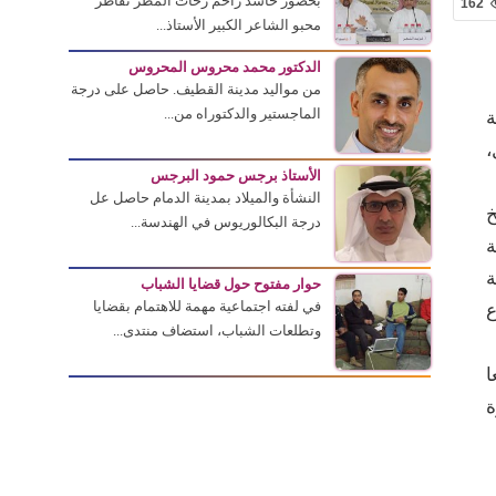
بحضور حاشد زاحم زخات المطر تقاطر
162
محبو الشاعر الكبير الأستاذ...
الدكتور محمد محروس المحروس
من مواليد مدينة القطيف. حاصل على درجة
الماجستير والدكتوراه من...
ة
،
الأستاذ برجس حمود البرجس
النشأة والميلاد بمدينة الدمام حاصل عل
خ
درجة البكالوريوس في الهندسة...
ة
ة
حوار مفتوح حول قضايا الشباب
في لفته اجتماعية مهمة للاهتمام بقضايا
ع
وتطلعات الشباب، استضاف منتدى...
ا
ة