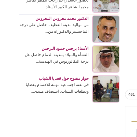
بحضور حاشد زاحم زخات المطر تقاطر
محبو الشاعر الكبير الأستاذ...
الدكتور محمد محروس المحروس
من مواليد مدينة القطيف. حاصل على درجة
الماجستير والدكتوراه من...
الأستاذ برجس حمود البرجس
النشأة والميلاد بمدينة الدمام حاصل عل
درجة البكالوريوس في الهندسة...
حوار مفتوح حول قضايا الشباب
في لفته اجتماعية مهمة للاهتمام بقضايا
وتطلعات الشباب، استضاف منتدى...
461