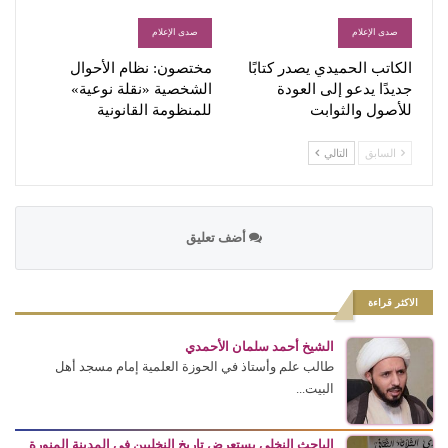
صدى الإعلام
صدى الإعلام
الكاتب الحميدي يصدر كتابًا
مختصون: نظام الأحوال
جديدًا يدعو إلى العودة
الشخصية «نقلة نوعية»
للأصول والثوابت
للمنظومة القانونية
السابق
التالي
أضف تعليق
الاكثر قراءة
الشيخ أحمد سلمان الأحمدي
طالب علم وأستاذ في الحوزة العلمية إمام مسجد أهل
البيت...
الباحث النخلي يستعرض تاريخ النخليين في المدينة المنورة