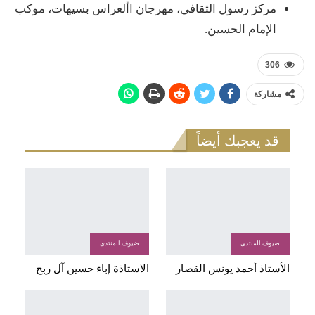
مركز رسول الثقافي، مهرجان األعراس بسيهات، موكب
الإمام الحسين.
306
مشاركة
قد يعجبك أيضاً
ضيوف المنتدى
ضيوف المنتدى
الأستاذ أحمد يونس القصار
الاستاذة إباء حسين آل ربح