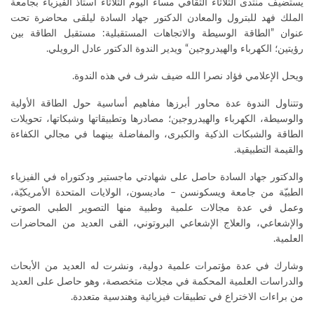
يستضيف منتدى الثلاثاء الثقافي مساء اليوم الثلاثاء أستاذ الفيزياء بجامعة
الملك فهد للبترول والمعادن الدكتور جهاد السادة ليلقى محاضرة تحت
عنوان ”الطاقة الوسيطة والاتجاهات المستقبلية: مستقبل الطاقة بين
رؤيتين؛ الكهرباء والهيدروجين“ ويدير الندوة الدكتور عادل الرويلي.
ويحل الإعلامي فؤاد نصرا الله ضيف شرف في هذه الندوة.
وتتناول الندوة عدة محاور أبرزها مفاهيم أساسية حول الطاقة الأولية
والوسيطة، الكهرباء والهيدروجين؛ مصادرها وتطبيقاتها وشبكاتها، تحويلات
الطاقة والشبكات الذكية والكبرى، والمفاضلة بينهما في مجالي الكفاءة
والقيمة التطبيقية.
والدكتور جهاد السادة حاصل على شهادتي ماجستير ودكتوراه في الفيزياء
الطبيّة من جامعة ويسكونسن – ماديسون، الولايات المتحدة الأمريكيّة،
وعمل في عدة مجالات علمية وطبية منها التصوير الطبي الصوتي
والإشعاعي، والعلاج الإشعاعي البروتوني، القى العديد من المحاضرات
العلمية.
وشارك في عدة مؤتمرات علمية دولية، ونشرت له العديد من الأبحاث
والدراسات العلمية المحكمة في مجلات متخصصة، وهو حاصل على العديد
من براءات الاختراع في تطبيقات فيزيائية وهندسية متعددة.