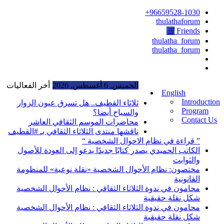
96659528-1030+
thulathaforum
Friends
thulatha_forum
thulatha_forum
الخميس, 6 أغسطس, 2026
أخر الفعاليات
English
Introduction
ثلاثاء القطيف.. هل تسرق عيون الزوار
Program
والسياح أيضا؟
Contact Us
محاضرات الموسم الثقافي العاشر
ناقشها منتدى الثلاثاء الثقافي بـ #القطيف
” قراءة في نظام الاحوال الشخصية “
الكاتب الحميدي يصدر كتابًا جديدًا يدعو إلى العودة للأصول
والثوابت
مختصون: نظام الأحوال الشخصية «نقلة نوعية» للمنظومة
القانونية
محامون في ندوة الثلاثاء الثقافي : نظام الأحوال الشخصية
شكل نقلة حقيقية
محامون في ندوة الثلاثاء الثقافي : نظام الأحوال الشخصية
شكل نقلة حقيقية