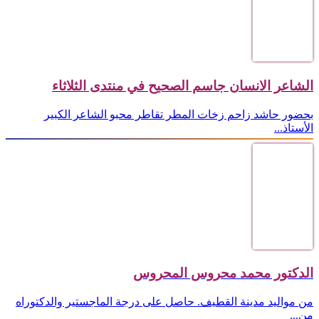
الشاعر الانسان جاسم الصحيح في منتدى الثلاثاء
بحضور حاشد زاحم زخات المطر تقاطر محبو الشاعر الكبير
الأستاذ...
الدكتور محمد محروس المحروس
من مواليد مدينة القطيف. حاصل على درجة الماجستير والدكتوراه
من...