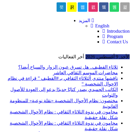
المزيد
English
Introduction
Program
Contact Us
الأحد, 9 أغسطس, 2026
أخر الفعاليات
ثلاثاء القطيف.. هل تسرق عيون الزوار والسياح أيضا؟
محاضرات الموسم الثقافي العاشر
ناقشها منتدى الثلاثاء الثقافي بـ #القطيف ” قراءة في نظام
الاحوال الشخصية “
الكاتب الحميدي يصدر كتابًا جديدًا يدعو إلى العودة للأصول
والثوابت
مختصون: نظام الأحوال الشخصية «نقلة نوعية» للمنظومة
القانونية
محامون في ندوة الثلاثاء الثقافي : نظام الأحوال الشخصية
شكل نقلة حقيقية
محامون في ندوة الثلاثاء الثقافي : نظام الأحوال الشخصية
شكل نقلة حقيقية