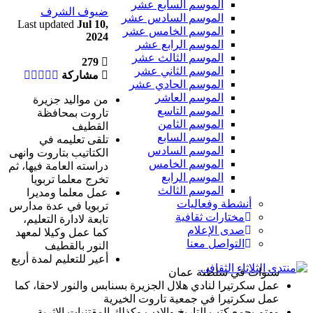
الموسم السابع عشر
ضيوف الشرف
الموسم السادس عشر
Last updated
Jul 10,
الموسم الخامس عشر
2024
الموسم الرابع عشر
الموسم الثالث عشر
279
الموسم الثاني عشر
مشاركة
الموسم الحادي عشر
الموسم العاشر
من مواليد جزيرة
الموسم التاسع
تاروت بمحافظة
الموسم الثامن
القطيف
الموسم السابع
تلقى تعليمه في
الموسم السادس
الكتاتيب بتاروت وانهى
الموسم الخامس
دراسته العامة فيها، ثم
الموسم الرابع
تخرج معلما تربويا
الموسم الثالث
عمل معلما ومديرا
أنشطة وفعاليات
تربويا في عدة مدارس
مختارات ثقافية
تابعة لادارة التعليم،
صدى الإعلام
كما عمل وكيلا لمعهد
التواصل معنا
النور بالقطيف
أعير للتعليم لمدة أربع
سنوات في سلطنة عمان
عمل سكرتيرا لنادي هلال الجزيرة بسنابس والنور لاحقا، كما
عمل سكرتيرا في جمعية تاروت الخيرية
مهتم بجمع كتب التاريخ والادب وكذلك المقتنيات الاثرية