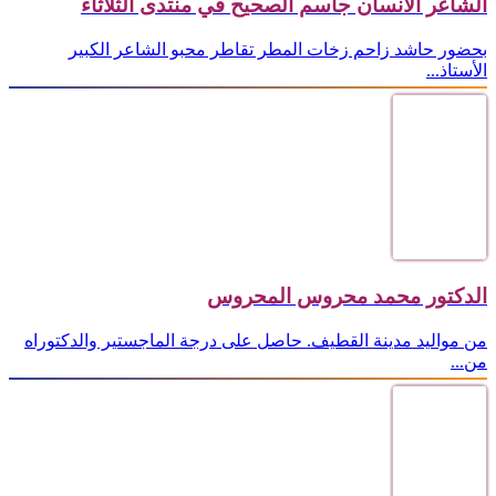
الشاعر الانسان جاسم الصحيح في منتدى الثلاثاء
بحضور حاشد زاحم زخات المطر تقاطر محبو الشاعر الكبير
الأستاذ...
الدكتور محمد محروس المحروس
من مواليد مدينة القطيف. حاصل على درجة الماجستير والدكتوراه
من...