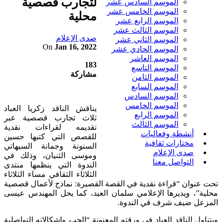
لتجارب قصصية
الموسم السادس عشر
الموسم الخامس عشر
محلية
الموسم الرابع عشر
الموسم الثالث عشر
صدى الإعلام
الموسم الثاني عشر
On
Jan 16, 2022
الموسم الحادي عشر
الموسم العاشر
183
الموسم التاسع
مشاركة
الموسم الثامن
الموسم السابع
الموسم السادس
الموسم الخامس
يناقش الناقد زكريا العباد
الموسم الرابع
ثلاث تجارب قصصية عبر
الموسم الثالث
تقديمه لقراءات نقدية
أنشطة وفعاليات
للقصص التي كتبها حسين
مختارات ثقافية
السنونة وجمانة السيهاتي
صدى الإعلام
وموسى الثنيان، وذلك في
التواصل معنا
الندوة التي ينظمها منتدى
الثلاثاء الثقافي مساء الثلاثاء
تحت عنوان “قراءة نقدية في القصة القصيرة: نماذج لأعمال قصصية
محلية”، ويديرها الإعلامي سلمان العيد، كما يحل المهندس عيسى
المزعل ضيف شرف في الندوة.
ويتناول الناقد العباد في ورقته المعنونة “الحب وإشكالاته التواصلية