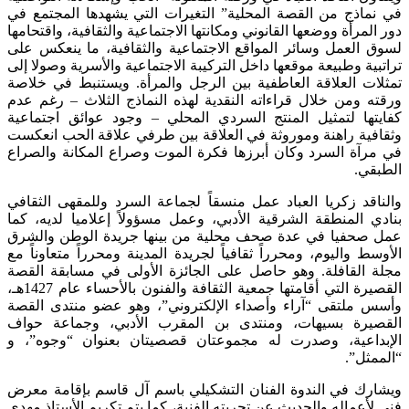
في نماذج من القصة المحلية” التغيرات التي يشهدها المجتمع في
دور المرأة ووضعها القانوني ومكانتها الاجتماعية والثقافية، واقتحامها
لسوق العمل وسائر المواقع الاجتماعية والثقافية، ما ينعكس على
تراتبية وطبيعة موقعها داخل التركيبة الاجتماعية والأسرية وصولا إلى
تمثلات العلاقة العاطفية بين الرجل والمرأة. ويستنبط في خلاصة
ورقته ومن خلال قراءاته النقدية لهذه النماذج الثلاث – رغم عدم
كفايتها لتمثيل المنتج السردي المحلي – وجود عوائق اجتماعية
وثقافية راهنة وموروثة في العلاقة بين طرفي علاقة الحب انعكست
في مرآة السرد وكان أبرزها فكرة الموت وصراع المكانة والصراع
الطبقي.
والناقد زكريا العباد عمل منسقاً لجماعة السرد وللمقهى الثقافي
بنادي المنطقة الشرقية الأدبي، وعمل مسؤولاً إعلاميا لديه، كما
عمل صحفيا في عدة صحف محلية من بينها جريدة الوطن والشرق
الأوسط واليوم، ومحرراً ثقافياً لجريدة المدينة ومحرراً متعاوناً مع
مجلة القافلة. وهو حاصل على الجائزة الأولى في مسابقة القصة
القصيرة التي أقامتها جمعية الثقافة والفنون بالأحساء عام 1427هـ،
وأسس ملتقى “آراء وأصداء الإلكتروني”، وهو عضو منتدى القصة
القصيرة بسيهات، ومنتدى بن المقرب الأدبي، وجماعة حواف
الإبداعية، وصدرت له مجموعتان قصصيتان بعنوان “وجوه”، و
“الممثل”.
ويشارك في الندوة الفنان التشكيلي باسم آل قاسم بإقامة معرض
فني لأعماله والحديث عن تجربته الفنية، كما يتم تكريم الأستاذ مهدي