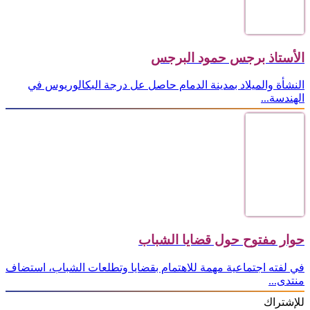
الأستاذ برجس حمود البرجس
النشأة والميلاد بمدينة الدمام حاصل عل درجة البكالوريوس في
الهندسة...
حوار مفتوح حول قضايا الشباب
في لفته اجتماعية مهمة للاهتمام بقضايا وتطلعات الشباب، استضاف
منتدى...
للإشتراك