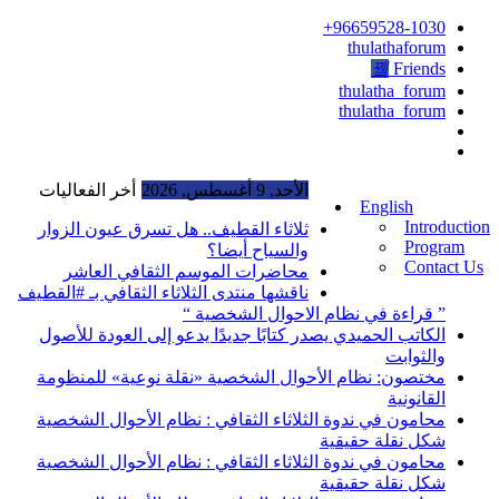
96659528-1030+
thulathaforum
Friends
thulatha_forum
thulatha_forum
الأحد, 9 أغسطس, 2026
أخر الفعاليات
English
Introduction
ثلاثاء القطيف.. هل تسرق عيون الزوار
Program
والسياح أيضا؟
Contact Us
محاضرات الموسم الثقافي العاشر
ناقشها منتدى الثلاثاء الثقافي بـ #القطيف
” قراءة في نظام الاحوال الشخصية “
الكاتب الحميدي يصدر كتابًا جديدًا يدعو إلى العودة للأصول
والثوابت
مختصون: نظام الأحوال الشخصية «نقلة نوعية» للمنظومة
القانونية
محامون في ندوة الثلاثاء الثقافي : نظام الأحوال الشخصية
شكل نقلة حقيقية
محامون في ندوة الثلاثاء الثقافي : نظام الأحوال الشخصية
شكل نقلة حقيقية