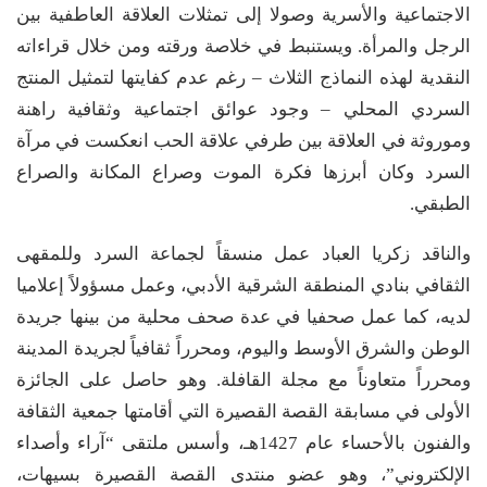
الاجتماعية والأسرية وصولا إلى تمثلات العلاقة العاطفية بين
الرجل والمرأة. ويستنبط في خلاصة ورقته ومن خلال قراءاته
النقدية لهذه النماذج الثلاث – رغم عدم كفايتها لتمثيل المنتج
السردي المحلي – وجود عوائق اجتماعية وثقافية راهنة
وموروثة في العلاقة بين طرفي علاقة الحب انعكست في مرآة
السرد وكان أبرزها فكرة الموت وصراع المكانة والصراع
الطبقي.
والناقد زكريا العباد عمل منسقاً لجماعة السرد وللمقهى
الثقافي بنادي المنطقة الشرقية الأدبي، وعمل مسؤولاً إعلاميا
لديه، كما عمل صحفيا في عدة صحف محلية من بينها جريدة
الوطن والشرق الأوسط واليوم، ومحرراً ثقافياً لجريدة المدينة
ومحرراً متعاوناً مع مجلة القافلة. وهو حاصل على الجائزة
الأولى في مسابقة القصة القصيرة التي أقامتها جمعية الثقافة
والفنون بالأحساء عام 1427هـ، وأسس ملتقى “آراء وأصداء
الإلكتروني”، وهو عضو منتدى القصة القصيرة بسيهات،