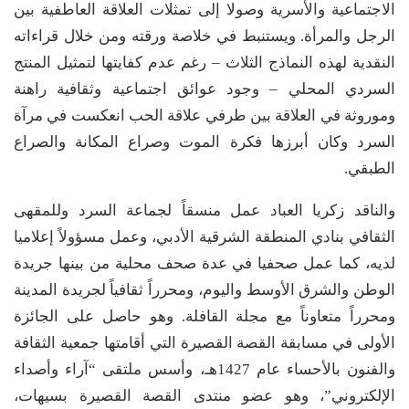
الاجتماعية والأسرية وصولا إلى تمثلات العلاقة العاطفية بين
الرجل والمرأة. ويستنبط في خلاصة ورقته ومن خلال قراءاته
النقدية لهذه النماذج الثلاث – رغم عدم كفايتها لتمثيل المنتج
السردي المحلي – وجود عوائق اجتماعية وثقافية راهنة
وموروثة في العلاقة بين طرفي علاقة الحب انعكست في مرآة
السرد وكان أبرزها فكرة الموت وصراع المكانة والصراع
الطبقي.
والناقد زكريا العباد عمل منسقاً لجماعة السرد وللمقهى
الثقافي بنادي المنطقة الشرقية الأدبي، وعمل مسؤولاً إعلاميا
لديه، كما عمل صحفيا في عدة صحف محلية من بينها جريدة
الوطن والشرق الأوسط واليوم، ومحرراً ثقافياً لجريدة المدينة
ومحرراً متعاوناً مع مجلة القافلة. وهو حاصل على الجائزة
الأولى في مسابقة القصة القصيرة التي أقامتها جمعية الثقافة
والفنون بالأحساء عام 1427هـ، وأسس ملتقى “آراء وأصداء
الإلكتروني”، وهو عضو منتدى القصة القصيرة بسيهات،