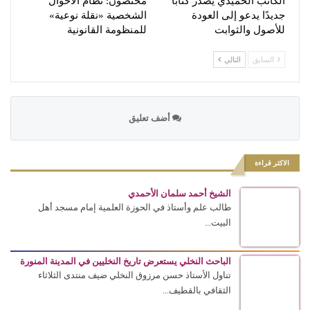
الكاتب الحميدي يصدر كتابًا
مختصون: نظام الأحوال
جديدًا يدعو إلى العودة
الشخصية «نقلة نوعية»
للأصول والثوابت
للمنظومة القانونية
السابق
التالي
أضف تعليق
الاكثر قراءة
الشيخ أحمد سلمان الأحمدي
طالب علم وأستاذ في الحوزة العلمية إمام مسجد أهل
البيت...
الباحث النخلي يستعرض تاريخ النخليين في المدينة المنورة
تناول الأستاذ حسن مرزوق النخلي ضيف منتدى الثلاثاء
الثقافي بالقطيف...