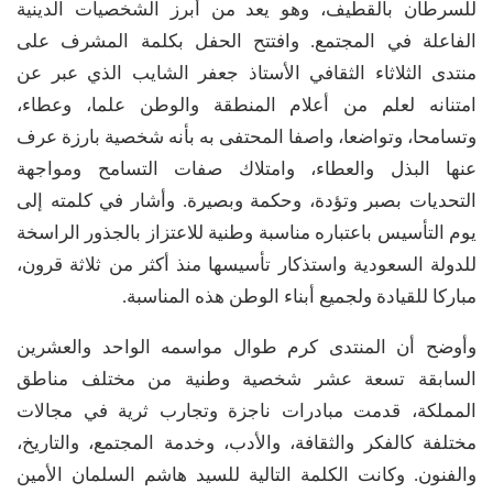
للسرطان بالقطيف، وهو يعد من أبرز الشخصيات الدينية
الفاعلة في المجتمع. وافتتح الحفل بكلمة المشرف على
منتدى الثلاثاء الثقافي الأستاذ جعفر الشايب الذي عبر عن
امتنانه لعلم من أعلام المنطقة والوطن علما، وعطاء،
وتسامحا، وتواضعا، واصفا المحتفى به بأنه شخصية بارزة عرف
عنها البذل والعطاء، وامتلاك صفات التسامح ومواجهة
التحديات بصبر وتؤدة، وحكمة وبصيرة. وأشار في كلمته إلى
يوم التأسيس باعتباره مناسبة وطنية للاعتزاز بالجذور الراسخة
للدولة السعودية واستذكار تأسيسها منذ أكثر من ثلاثة قرون،
مباركا للقيادة ولجميع أبناء الوطن هذه المناسبة.
وأوضح أن المنتدى كرم طوال مواسمه الواحد والعشرين
السابقة تسعة عشر شخصية وطنية من مختلف مناطق
المملكة، قدمت مبادرات ناجزة وتجارب ثرية في مجالات
مختلفة كالفكر والثقافة، والأدب، وخدمة المجتمع، والتاريخ،
والفنون. وكانت الكلمة التالية للسيد هاشم السلمان الأمين