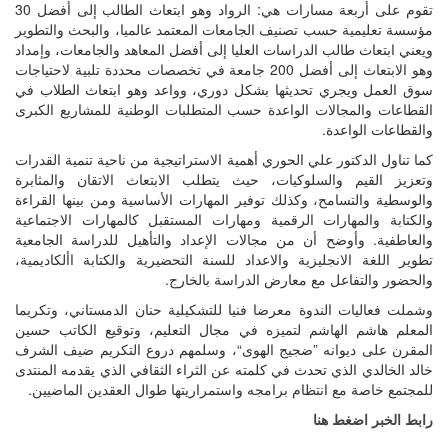
تقوم على أربعة مسارات هي: الرواد وهو ابتعاث الطالب إلى أفضل 30
مؤسسة تعليمية حسب تصنيف الجامعات المعتمد عالميا، والبحث والتطوير
ويعني ابتعاث طالب الدراسات العليا إلى أفضل المعاهد والجامعات، وإمداد
وهو الابتعاث إلى أفضل 200 جامعة في تخصصات محددة تلبية لاحتياجات
سوق العمل ويجري تحديثها بشكل دوري، وواعد وهو ابتعاث الطلاب في
القطاعات والمجالات الواعدة حسب المتطلبات الوطنية للمشاريع الكبرى
والقطاعات الواعدة.
كما تناول الدكتور علي الحوري أهمية الاستراتيجية من ناحية تنمية القدرات
وتعزيز القيم والسلوكيات، حيث يتطلب الابتعاث الاتقان والمثابرة
والوسطية والتسامح، وكذلك توفير المهارات الأساسية ومن بينها القراءة
والكتابة والمهارات الرقمية ومهارات المستقبل كالمهارات الاجتماعية
والعاطفية. وأوضح أن من مجالات الإعداد والتأهيل للدراسة الجامعية
تطوير اللغة الانجليزية والاعداد للسنة التحضيرية والكتابة األكاديمية،
والحضور والتفاعل مع معارض الدراسة بالخارج.
وشملت فعاليات الندوة معرضا فنيا للتشكيلية حنان الدمستاني، وتكريما
المعلم هاشم الهاشم لتميزه في مجال التعليم، وتوقيع الكاتب حسين
المقرن على ديوانه ”ضجيج الهوى“، وسلمهم دروع التكريم ضيف الشرف
خالد الخالدي الذي تحدث في كلمته عن الثراء الثقافي الذي يقدمه المنتدى
للمجتمع خاصة مع انتظام برامجه واستمراريتها طوال العقدين الماضيين.
رابط الخبر اضغط هنا