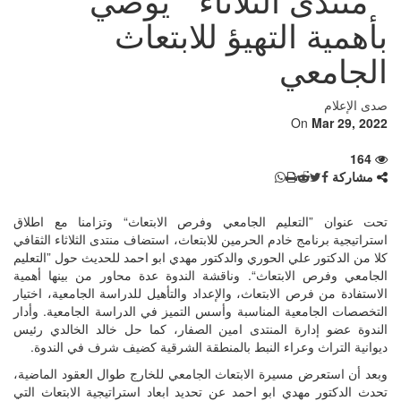
بأهمية التهيؤ للابتعاث
الجامعي
صدى الإعلام
On
Mar 29, 2022
164
مشاركة
تحت عنوان ”التعليم الجامعي وفرص الابتعاث“ وتزامنا مع اطلاق
استراتيجية برنامج خادم الحرمين للابتعاث، استضاف منتدى الثلاثاء الثقافي
كلا من الدكتور علي الحوري والدكتور مهدي ابو احمد للحديث حول ”التعليم
الجامعي وفرص الابتعاث“. وناقشة الندوة عدة محاور من بينها أهمية
الاستفادة من فرص الابتعاث، والإعداد والتأهيل للدراسة الجامعية، اختيار
التخصصات الجامعية المناسبة وأسس التميز في الدراسة الجامعية. وأدار
الندوة عضو إدارة المنتدى امين الصفار، كما حل خالد الخالدي رئيس
ديوانية التراث وعراء النبط بالمنطقة الشرقية كضيف شرف في الندوة.
وبعد أن استعرض مسيرة الابتعاث الجامعي للخارج طوال العقود الماضية،
تحدث الدكتور مهدي ابو احمد عن تحديد ابعاد استراتيجية الابتعاث التي