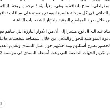
قراطي المنتج للثقافة والوعي، وهيأ بيئة فسيحة ومريحة للتثاق
 الثقافي في كل مرحلة عاصرها، ووضع بصمته على سياقات ثقافي
 خلال طرح المواضيع النوعية واختيار الشخصيات الفاعلة.
عبد الله آل نوح مشيرا إلى أن من الأدوار البارزة التي ساهم فيه
دعوة المتواصلة للحوار والتلاقي من خلال استضافة شخصيات فاعل
الحضور بطرح أسئلتهم ومداخلاتهم حول عمل المنتدى وتقديم العدي
من المقترحات والأفكار التطويرية. وفي نهاية اللقاء تم تكر