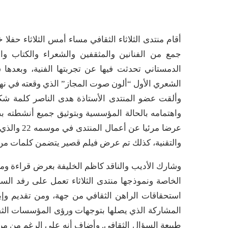
جمع من الفنانين والمثقفين والشعراء والكتاب وال
الدمستاني تحدثت فيها عن تجربتها الفنية، وبعدها
الشعري الأول “ألون صوت المجاز” الذي وقعته في نهاي
وألقت عضو المنتدى الأستاذة هدى الناصر كلمة شك
واهتمامه بالحالة المؤسسية وبتوثيق جميع أنشطته 
والتقنية، كذلك تم عرض فيلم قصير يتضمن كلمات من
وشارك الأديب والناقد كاظم الخليفة بعرض قراءة ومرا
الخاصة ونموذجها منتدى الثلاثاء تعمل على رفد الساح
استحقاقات الراهن الثقافي من جهة، ومن تقديم وإب
المشاركة الذي يصلها بتوجهات ورؤى المؤسسات الثقا
طبيعة السؤال الثقافي. وأضاف أنه على الرغم من مرور 