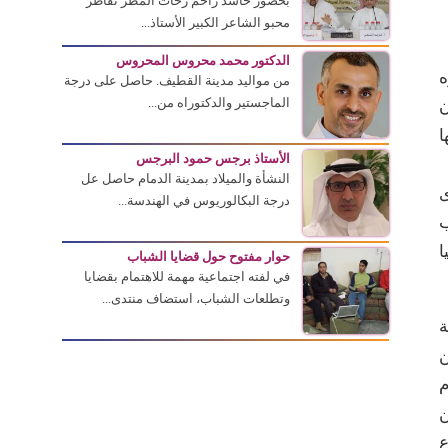
بحضور حاشد زاحم زخات المطر تقاطر
محبو الشاعر الكبير الأستاذ...
الدكتور محمد محروس المحروس
ضره
من مواليد مدينة القطيف. حاصل على درجة
الماجستير والدكتوراه من...
ن
ا
الأستاذ برجس حمود البرجس
النشأة والميلاد بمدينة الدمام حاصل عل
ى
درجة البكالوريوس في الهندسة...
ب
يا
حوار مفتوح حول قضايا الشباب
في لفته اجتماعية مهمة للاهتمام بقضايا
وتطلعات الشباب، استضاف منتدى...
ة
ن
م
ن
ع