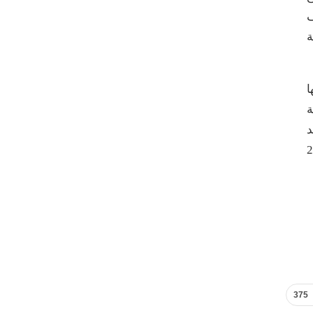
ف
ة
ا
ة
د
يم الجهات الداعمة التي رعت أنشطة المنتدى في موسمه 22
375