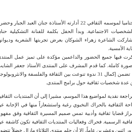
أقام منتدى الثلاثاء الثقافي مساء أمس الثلاثاء حفلا ختاميا لموسمه الثقافي 22 أدارته الأستاذة جنان العبد الجبار وح
شخصيات الاجتماعية. وبدأ الحفل بكلمة للفنانة التشكيلية حنا
 شاركت الشاعرة زهراء الشوكان بعرض تجربتها الشعرية وديوانه
ة الأمسية.
رت فيها جميع الحضور والداعمين مؤكدة على تميز عمل المنتد
بصورة كاملة. كما قدم المشرف على المنتدى الأستاذ جعفر الشاي
عرضا مرئيا عن أعمال المنتدى في موسمه 22 والذي تضمن إكمال 31 ندوة تنوعت بين الثقافة والفلسفة والانثروبولوج
 عدة شخصيات ثقافية حول برامج المنتدى.
جعة نقدية لمواضيع هذا الموسم، مشيرا إلى أن المنتديات الثقافي
ة الثقافية بالحراك النخبوي رغبة واستشعاراً منها في الإجابة ع
راز قضايا ثقافية وأدبية تمس صميم المسيرة الثقافية وفق مفهو
فية الرسمية. فحراك وفعاليات المنتديات الثقافية تكون كاشفة ع
اثنين وعشرين عاماً، إلا أن حلم منتدى الثلاثاء مازال خضلاً تتضو