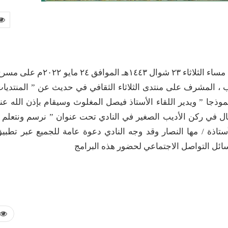
يستضيف نادي الأحساء الأدبي عند الساعة الثامنة من مساء الثلاثاء ٢٣ شوال ١٤٤٣هـ الموافق ٢٤ مايو ٢٠٢٢
يب ، المشرف على منتدى الثلاثاء الثقافي في حديث عن ” المنتديا
 نموذجا ” ويدير اللقاء الأستاذ فيصل المغلوث وسيقام بإذن الله عن
ال في ركن الأديب الصغير في النادي تحت عنوان ” نرسم ونتعلم 
أستاذة / مها النصار وقد وجه النادي دعوة عامة للجميع عبر تطبي
ائل التواصل الاجتماعي لحضور هذه البرامج