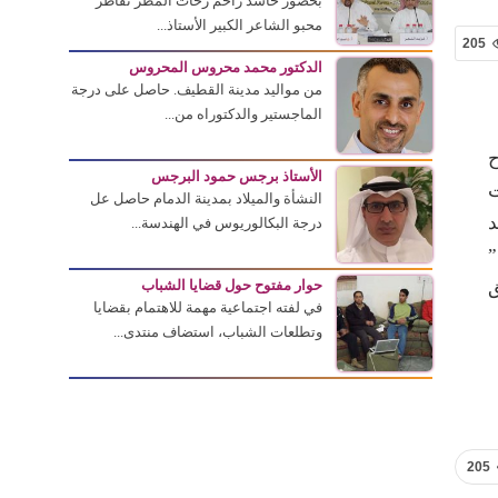
بحضور حاشد زاحم زخات المطر تقاطر
محبو الشاعر الكبير الأستاذ...
205
الدكتور محمد محروس المحروس
من مواليد مدينة القطيف. حاصل على درجة
الماجستير والدكتوراه من...
م على مسرح
الأستاذ برجس حمود البرجس
ت
النشأة والميلاد بمدينة الدمام حاصل عل
د
درجة البكالوريوس في الهندسة...
”
ق
حوار مفتوح حول قضايا الشباب
في لفته اجتماعية مهمة للاهتمام بقضايا
وتطلعات الشباب، استضاف منتدى...
205