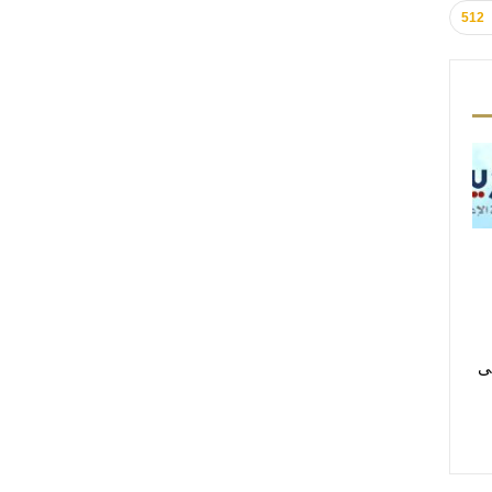
512
لى