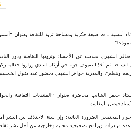
ثاء أمسية ذات صبغة فكرية ومساحة ثرية للثقافة بعنوان “أمسي
نموذجا”.
ر ظافر الشهري بحديث عن الأحساء وثروتها الثقافية ودور الناد
لساحة، ثم أخذ الضيوف جولة في أركان النادي وزاروا فعالية رك
نرسم ونتعلم”، والمدربة جواهر الشهيل بحضور عدد يفوق الخمسي
تاذ جعفر الشايب محاضرة بعنوان “المنتديات الثقافية والحوا
الأستاذ فيصل المغلوث.
ر المجتمعي الضرورة الغائبة: وإن سنة الاختلاف بين البشر أم
عدة مبادرات وبرامج تصحيحية محلية وخارجية من أجل نشر ثقاف