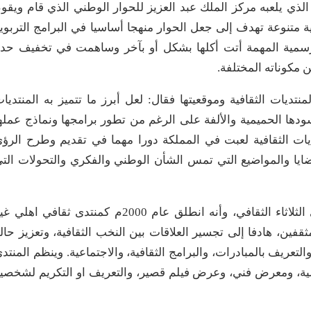
ير الذي يلعبه مركز الملك عبد العزيز للحوار الوطني الذي قام ويقو
ة متنوعة تهدف إلى جعل الحوار منهجا أساسيا في البرامج التربوي
الرسمية المهمة أتت أكلها بشكل أو بآخر وساهمت في تخفيف حد
ن مكوناته المختلفة.
تديات الثقافية وموقعيتها فقال: لعل أبرز ما تتميز به المنتديا
ودها الحميمية والألفة على الرغم من تطور برامجها ونماذج عمله
ديات الثقافية لعبت في المملكة دورا مهما في تقديم وطرح الرؤ
قضايا والمواضيع التي تمس الشأن الوطني والفكري والتحولات الت
وتطرق “الشايب” في المحور الثالث، لتجربة منتدى الثلاثاء الثقافي، وأنه انطلق عام 2000م كمنتدى ثقافي اهل
ن، هادفا إلى تجسير العلاقات بين النخب الثقافية، وتعزيز حال
لتعريف بالمبادرات، والبرامج الثقافية، والاجتماعية. وينظم المنتد
ية، ومعرض فني، وعرض فيلم قصير، والتعريف او التكريم لشخصي