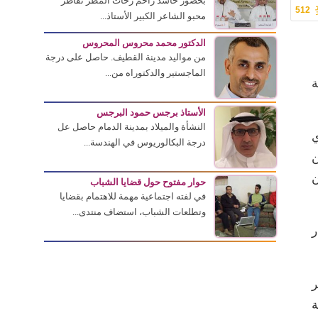
بحضور حاشد زاحم زخات المطر تقاطر
512
محبو الشاعر الكبير الأستاذ...
الدكتور محمد محروس المحروس
من مواليد مدينة القطيف. حاصل على درجة
الماجستير والدكتوراه من...
ة
الأستاذ برجس حمود البرجس
النشأة والميلاد بمدينة الدمام حاصل عل
ي
درجة البكالوريوس في الهندسة...
ن
ن
حوار مفتوح حول قضايا الشباب
في لفته اجتماعية مهمة للاهتمام بقضايا
وتطلعات الشباب، استضاف منتدى...
ر
ر
ة