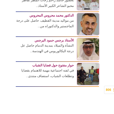
بحضور حاشد زاحم زخات المطر تقاطر
محبو الشاعر الكبير الأستاذ...
الدكتور محمد محروس المحروس
من مواليد مدينة القطيف. حاصل على درجة
الماجستير والدكتوراه من...
الأستاذ برجس حمود البرجس
النشأة والميلاد بمدينة الدمام حاصل عل
درجة البكالوريوس في الهندسة...
حوار مفتوح حول قضايا الشباب
في لفته اجتماعية مهمة للاهتمام بقضايا
وتطلعات الشباب، استضاف منتدى...
806